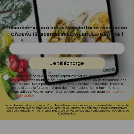
Inscrivez-vous à notre Newsletter et recevez en
CADEAU 15 recettes SPÉCIAL BRÛLE-GRAISSE !
Je télécharge
Je consens à ce que la société Digital Prisma Players analyse le taux
d'ouverture des courriels pour mesurer et optimiser les performances des
campagnes. Nous pourrons savoir si vous ouvrez les courriels, l'heure à
laquelle vous le faites ainsi que des informations sur le terminal que
vous utilisez. Pour en savoir plus sur ces traceurs, voir notre
politique de
confidentialité
.
Votre adresse email sera utilisée par Digital Prisma Playerspour vous envoyer votre newsletter contenant des
offres commerciales personnalisées. Vous pourrez vous désinscrire en utilisant le lien de désabonnement
intégré dans la newsletter. Pour en savoir plus et exercer vos droits, prenez connaissance de notre
Charte de
Confidentialité.