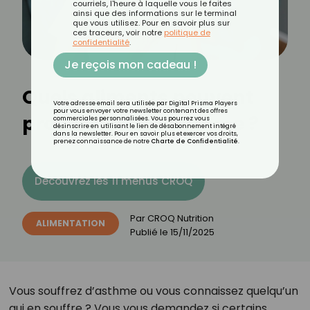
courriels, l'heure à laquelle vous le faites
ainsi que des informations sur le terminal
que vous utilisez. Pour en savoir plus sur
ces traceurs, voir notre
politique de
confidentialité
.
Je reçois mon cadeau !
Quels aliments peuvent
Votre adresse email sera utilisée par Digital Prisma Players
pour vous envoyer votre newsletter contenant des offres
provoquer de l’asthme ?
commerciales personnalisées. Vous pourrez vous
désinscrire en utilisant le lien de désabonnement intégré
dans la newsletter. Pour en savoir plus et exercer vos droits,
prenez connaissance de notre
Charte de Confidentialité
.
Découvrez les 11 menus CROQ
Par
CROQ Nutrition
ALIMENTATION
Publié le
15/11/2025
Vous souffrez d’asthme ou vous connaissez quelqu’un
qui en souffre ? Vous vous demandez si certains