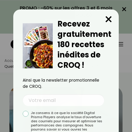
×
PROMO : -60% sur les offres 3 et 6 mois
×
avec le code CROQ60
Recevez
VOIR LA PROMO
gratuitement
180 recettes
inédites de
Accueil
Actus
Alimentation
CROQ !
Quels Aliments Peuvent Provoquer De L’asthme ?
Ainsi que la newsletter promotionnelle
de CROQ.
Je consens à ce que la société Digital
Prisma Players analyse le taux d'ouverture
des courriels pour mesurer et optimiser les
performances des campagnes. Nous
pourrons savoir si vous ouvrez les