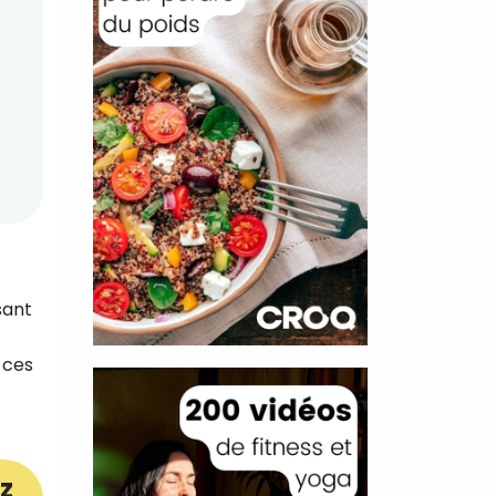
sant
 ces
z