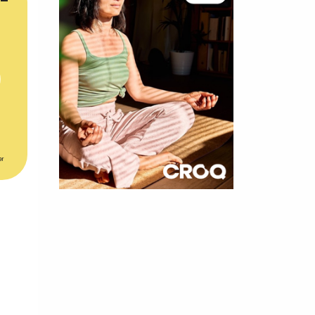
er
×
t 180
 CROQ
nnelle de