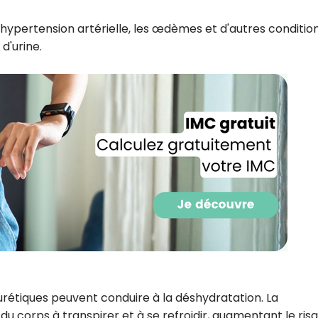
CROQ.
 l'hypertension artérielle, les œdèmes et d'autres conditio
d'urine.
Je consens à ce que la société Digi
Prisma Players analyse le taux d'ou
des courriels pour mesurer et optim
performances des campagnes. No
pourrons savoir si vous ouvrez les co
l'heure à laquelle vous le faites ains
des informations sur le terminal qu
utilisez. Pour en savoir plus sur ces 
voir notre
politique de confidentialit
Je reçois mon cadeau !
Votre adresse email sera utilisée par Digital Prisma Playe
envoyer votre newsletter contenant des offres commercial
personnalisées. Vous pourrez vous désinscrire en utilisan
désabonnement intégré dans la newsletter. Pour en savoi
exercer vos droits, prenez connaissance de notre
Charte 
Confidentialité
.
iurétiques peuvent conduire à la déshydratation. La
du corps à transpirer et à se refroidir, augmentant le ris