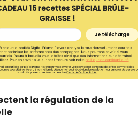
CADEAU 15 recettes SPÉCIAL BRÛLE-
GRAISSE !
Je télécharge
à ce que la société Digital Prisma Players analyse le taux d'ouverture des courriels
r et optimiser les performances des campagnes. Nous pourrons savoir si vous
ourriels, l'heure à laquelle vous le faites ainsi que des informations sur le terminal
lisez. Pour en savoir plus sur ces traceurs, voir notre
politique de confidentialité
.
ail sera utilisée par Digital Prisma Playerspour vous envoyer votre newsletter contenant des offres commerciales
pourrez vous désinscrire en utilisant le lien de désabonnement intégré dans la newsletter. Pour en savoir plus et exerc
vos droits, prenez connaissance de notre
Charte de Confidentialité.
ctent la régulation de la
Recevez gratuitemen
lle
recettes inédites de
!
Ainsi que la newsletter promotio