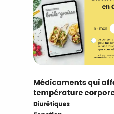
en 
E-mail
Je consens 
pour mesure
ouvrez les c
que vous uti
Votre adresse em
personnalisées. Vous 
Médicaments qui affe
température corpore
Diurétiques