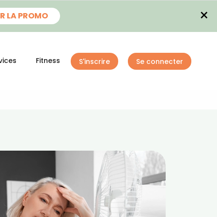
×
R LA PROMO
vices
Fitness
S'inscrire
Se connecter