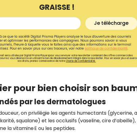
GRAISSE !
Je télécharge
à ce que la société Digital Prisma Players analyse le taux d'ouverture des courriels
r et optimiser les performances des campagnes. Nous pourrons savoir si vous
ourriels, l'heure à laquelle vous le faites ainsi que des informations sur le terminal
lisez. Pour en savoir plus sur ces traceurs, voir notre
politique de confidentialité
.
ail sera utilisée par Digital Prisma Playerspour vous envoyer votre newsletter contenant des offres commerciales
pourrez vous désinscrire en utilisant le lien de désabonnement intégré dans la newsletter. Pour en savoir plus et exerc
vos droits, prenez connaissance de notre
Charte de Confidentialité.
égier pour bien choisir son bau
ndés par les dermatologues
Recevez gratuitemen
recettes inédites de
douceur, on privilégie les agents humectants (glycerine, 
!
arité, squalane) et les occlusifs (vaseline, cire d’abeille),
e la vitamine E ou les peptides
.
Ainsi que la newsletter promotio