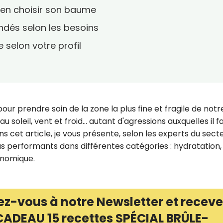
 bien choisir son baume
dés selon les besoins
selon votre profil
ur prendre soin de la zone la plus fine et fragile de notr
u soleil, vent et froid… autant d'agressions auxquelles il f
s cet article, je vous présente, selon les experts du sect
us performants dans différentes catégories : hydratation,
onomique.
ez-vous à notre Newsletter et receve
CADEAU 15 recettes SPÉCIAL BRÛLE-