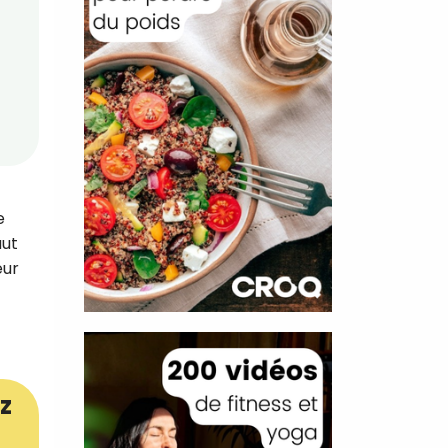
e
aut
eur
z