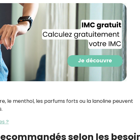
CROQ.
Je consens à ce que la société Digi
Prisma Players analyse le taux d'ou
des courriels pour mesurer et optim
performances des campagnes. No
pourrons savoir si vous ouvrez les co
l'heure à laquelle vous le faites ains
des informations sur le terminal qu
utilisez. Pour en savoir plus sur ces 
voir notre
politique de confidentialit
Je reçois mon cadeau !
le menthol, les parfums forts ou la lanoline peuvent
s
.
Votre adresse email sera utilisée par Digital Prisma Playe
envoyer votre newsletter contenant des offres commercial
personnalisées. Vous pourrez vous désinscrire en utilisan
désabonnement intégré dans la newsletter. Pour en savoi
es ?
exercer vos droits, prenez connaissance de notre
Charte 
Confidentialité
.
 recommandés selon les besoi