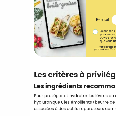
E-mail
Je consens 
pour mesure
ouvrez les c
que vous uti
Votre adresse em
personnalisées. Vous 
Les critères à privil
Les ingrédients recomma
Pour protéger et hydrater les lèvres en 
hyaluronique), les émollients (beurre de k
associées à des actifs réparateurs comm