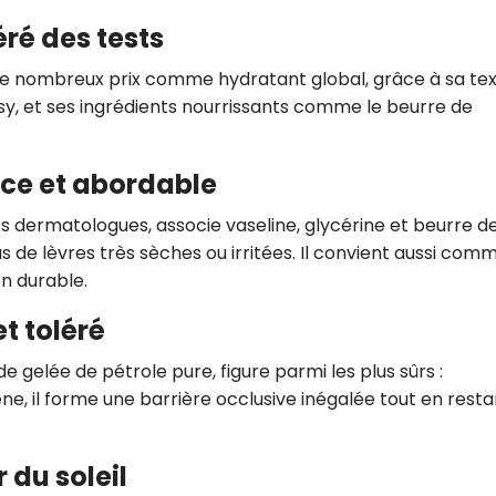
ré des tests
 nombreux prix comme hydratant global, grâce à sa tex
ssy, et ses ingrédients nourrissants comme le beurre de
ce et abordable
les dermatologues, associe vaseline, glycérine et beurre d
s de lèvres très sèches ou irritées
.
Il convient aussi com
en durable
.
et toléré
de gelée de pétrole pure, figure parmi les plus sûrs :
ne, il forme une barrière occlusive inégalée tout en resta
 du soleil