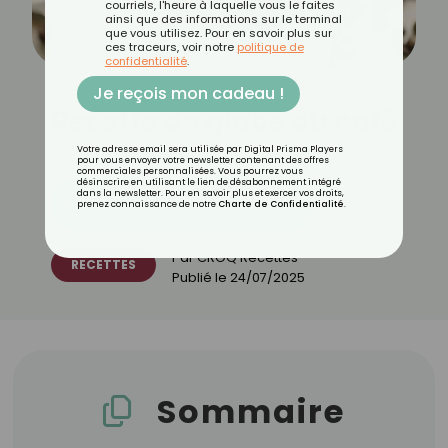
courriels, l'heure à laquelle vous le faites
ainsi que des informations sur le terminal
que vous utilisez. Pour en savoir plus sur
ces traceurs, voir notre
politique de
confidentialité
.
Je reçois mon cadeau !
Recette de glace au café
Votre adresse email sera utilisée par Digital Prisma Players
pour vous envoyer votre newsletter contenant des offres
commerciales personnalisées. Vous pourrez vous
désinscrire en utilisant le lien de désabonnement intégré
dans la newsletter. Pour en savoir plus et exercer vos droits,
Découvrez les 11 menus CROQ
prenez connaissance de notre
Charte de Confidentialité
.
Par
CROQ Recettes
RECETTES
Publié le
24/07/2025
Sommaire