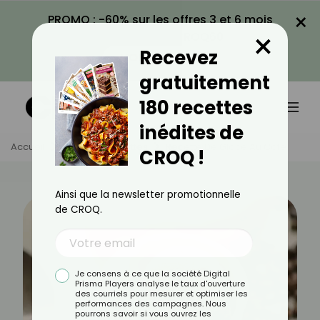
×
PROMO : -60% sur les offres 3 et 6 mois
×
avec le code CROQ60
Recevez
VOIR LA PROMO
gratuitement
180 recettes
inédites de
Accueil
Actus
Recettes
Recette De Glace Au Café
CROQ !
Ainsi que la newsletter promotionnelle
de CROQ.
Je consens à ce que la société Digital
Prisma Players analyse le taux d'ouverture
des courriels pour mesurer et optimiser les
performances des campagnes. Nous
pourrons savoir si vous ouvrez les