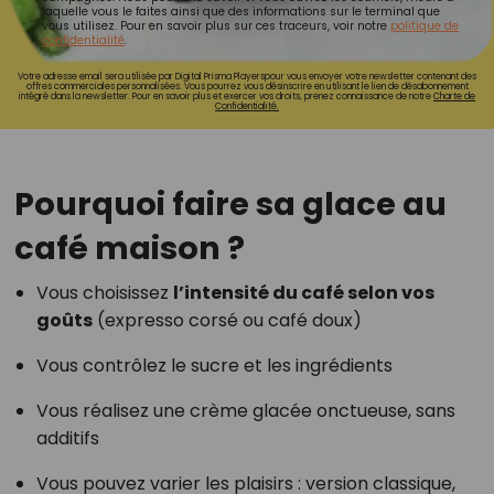
laquelle vous le faites ainsi que des informations sur le terminal que
vous utilisez. Pour en savoir plus sur ces traceurs, voir notre
politique de
confidentialité
.
Votre adresse email sera utilisée par Digital Prisma Playerspour vous envoyer votre newsletter contenant des
offres commerciales personnalisées. Vous pourrez vous désinscrire en utilisant le lien de désabonnement
intégré dans la newsletter. Pour en savoir plus et exercer vos droits, prenez connaissance de notre
Charte de
Confidentialité.
Pourquoi faire sa glace au
café maison ?
Vous choisissez
l’intensité du café selon vos
goûts
(expresso corsé ou café doux)
Vous contrôlez le sucre et les ingrédients
Vous réalisez une crème glacée onctueuse, sans
additifs
Vous pouvez varier les plaisirs : version classique,