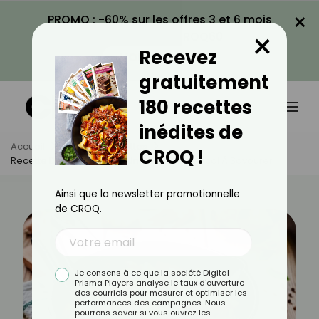
×
PROMO : -60% sur les offres 3 et 6 mois
×
avec le code CROQ60
Recevez
VOIR LA PROMO
gratuitement
180 recettes
inédites de
Accueil
Actus
Recettes
CROQ !
Recette De Peperonata : Un Délice Provençal À Savourer
Ainsi que la newsletter promotionnelle
de CROQ.
Je consens à ce que la société Digital
Prisma Players analyse le taux d'ouverture
des courriels pour mesurer et optimiser les
performances des campagnes. Nous
pourrons savoir si vous ouvrez les