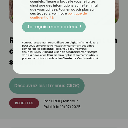
courriels, l'heure à laquelle vous le faites
ainsi que des informations sur le terminal
que vous utilisez. Pour en savoir plus sur
ces traceurs, voir notre
politique de
confidentialité
.
Je reçois mon cadeau !
Recette de peperonata : un
Votre adresse email sera utilisée par Digital Prisma Players
pour vous envoyer votre newsletter contenant des offres
délice provençal à
commerciales personnalisées. Vous pourrez vous
désinscrire en utilisant le lien de désabonnement intégré
dans la newsletter. Pour en savoir plus et exercer vos droits,
savourer
prenez connaissance de notre
Charte de Confidentialité
.
Découvrez les 11 menus CROQ
Par
CROQ Minceur
RECETTES
Publié le
10/07/2025