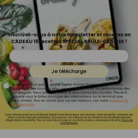
Inscrivez-vous à notre Newsletter et recevez en
CADEAU 15 recettes SPÉCIAL BRÛLE-GRAISSE !
Je télécharge
Je consens à ce que la société Digital Prisma Players analyse le taux
d'ouverture des courriels pour mesurer et optimiser les performances des
campagnes. Nous pourrons savoir si vous ouvrez les courriels, l'heure à
laquelle vous le faites ainsi que des informations sur le terminal que
vous utilisez. Pour en savoir plus sur ces traceurs, voir notre
politique de
confidentialité
.
Votre adresse email sera utilisée par Digital Prisma Playerspour vous envoyer votre newsletter contenant des
offres commerciales personnalisées. Vous pourrez vous désinscrire en utilisant le lien de désabonnement
intégré dans la newsletter. Pour en savoir plus et exercer vos droits, prenez connaissance de notre
Charte de
Confidentialité.