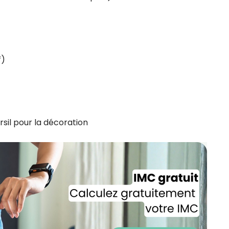
CROQ.
Je consens à ce que la société Digi
f)
Prisma Players analyse le taux d'ou
des courriels pour mesurer et optim
performances des campagnes. No
pourrons savoir si vous ouvrez les co
l'heure à laquelle vous le faites ains
des informations sur le terminal qu
utilisez. Pour en savoir plus sur ces 
rsil pour la décoration
voir notre
politique de confidentialit
Je reçois mon cadeau !
Votre adresse email sera utilisée par Digital Prisma Playe
envoyer votre newsletter contenant des offres commercial
personnalisées. Vous pourrez vous désinscrire en utilisan
désabonnement intégré dans la newsletter. Pour en savoi
exercer vos droits, prenez connaissance de notre
Charte 
Confidentialité
.