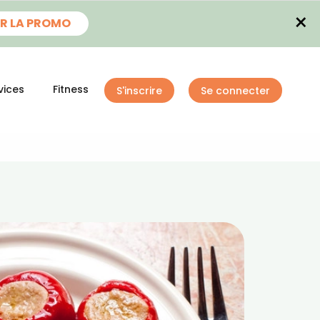
×
R LA PROMO
vices
Fitness
S'inscrire
Se connecter