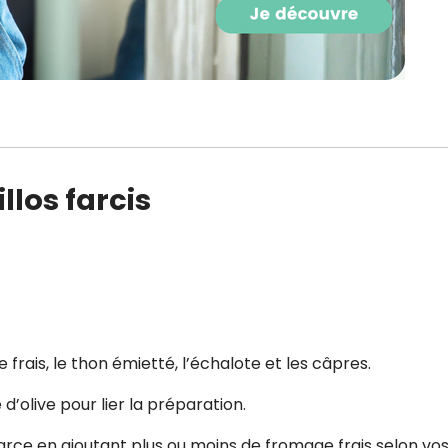
llos farcis
frais, le thon émietté, l’échalote et les câpres.
e d’olive pour lier la préparation.
farce en ajoutant plus ou moins de fromage frais selon vo