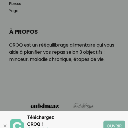
Fitness
Yoga
À PROPOS
CROQ est un rééquilibrage alimentaire qui vous
aide à planifier vos repas selon 3 objectifs :
minceur, maladie chronique, étapes de vie.
Téléchargez
CROQ !
✕
OUVRIR