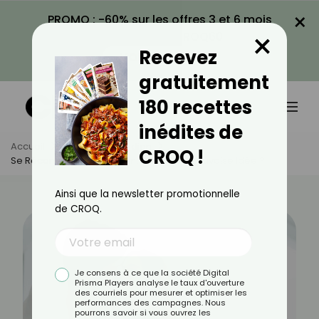
×
PROMO : -60% sur les offres 3 et 6 mois
×
avec le code CROQ60
Recevez
VOIR LA PROMO
gratuitement
180 recettes
inédites de
Accueil
Actus
Quotidien
CROQ !
Se Réconcilier Sur L’oreiller : Bonne Ou Mauvaise Idée ?
Ainsi que la newsletter promotionnelle
de CROQ.
Je consens à ce que la société Digital
Prisma Players analyse le taux d'ouverture
des courriels pour mesurer et optimiser les
performances des campagnes. Nous
pourrons savoir si vous ouvrez les