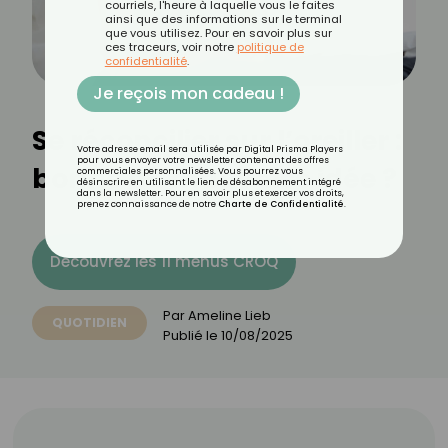
courriels, l'heure à laquelle vous le faites
ainsi que des informations sur le terminal
que vous utilisez. Pour en savoir plus sur
ces traceurs, voir notre
politique de
confidentialité
.
Je reçois mon cadeau !
Se réconcilier sur l’oreiller :
Votre adresse email sera utilisée par Digital Prisma Players
pour vous envoyer votre newsletter contenant des offres
bonne ou mauvaise idée ?
commerciales personnalisées. Vous pourrez vous
désinscrire en utilisant le lien de désabonnement intégré
dans la newsletter. Pour en savoir plus et exercer vos droits,
prenez connaissance de notre
Charte de Confidentialité
.
Découvrez les 11 menus CROQ
Par
Ameline Lieb
QUOTIDIEN
Publié le
10/08/2025