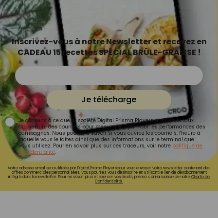
Inscrivez-vous à notre Newsletter et recevez en
CADEAU 15 recettes SPÉCIAL BRÛLE-GRAISSE !
Je télécharge
Je consens à ce que la société Digital Prisma Players analyse le taux
d'ouverture des courriels pour mesurer et optimiser les performances des
campagnes. Nous pourrons savoir si vous ouvrez les courriels, l'heure à
laquelle vous le faites ainsi que des informations sur le terminal que
vous utilisez. Pour en savoir plus sur ces traceurs, voir notre
politique de
confidentialité
.
Votre adresse email sera utilisée par Digital Prisma Playerspour vous envoyer votre newsletter contenant des
offres commerciales personnalisées. Vous pourrez vous désinscrire en utilisant le lien de désabonnement
intégré dans la newsletter. Pour en savoir plus et exercer vos droits, prenez connaissance de notre
Charte de
Confidentialité.