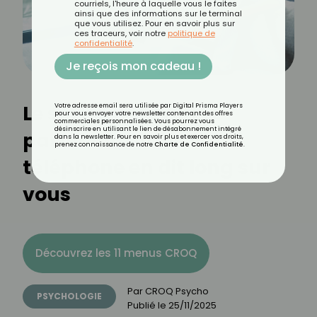
courriels, l'heure à laquelle vous le faites
ainsi que des informations sur le terminal
que vous utilisez. Pour en savoir plus sur
ces traceurs, voir notre
politique de
confidentialité
.
Je reçois mon cadeau !
Le surnom de votre
Votre adresse email sera utilisée par Digital Prisma Players
pour vous envoyer votre newsletter contenant des offres
commerciales personnalisées. Vous pourrez vous
désinscrire en utilisant le lien de désabonnement intégré
partenaire dans votre
dans la newsletter. Pour en savoir plus et exercer vos droits,
prenez connaissance de notre
Charte de Confidentialité
.
téléphone en dit long sur
vous
Découvrez les 11 menus CROQ
Par
CROQ Psycho
PSYCHOLOGIE
Publié le
25/11/2025