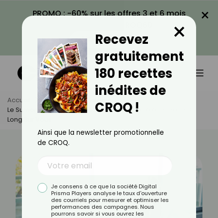
×
PROMO : -60% sur les offres 3 et 6 mois
×
avec le code CROQ60
Recevez
VOIR LA PROMO
gratuitement
180 recettes
inédites de
Accueil
Actus
Psychologie
CROQ !
Le Surnom De Votre Partenaire Dans Votre Téléphone En Dit
Long Sur Vous
Ainsi que la newsletter promotionnelle
de CROQ.
Je consens à ce que la société Digital
Prisma Players analyse le taux d'ouverture
des courriels pour mesurer et optimiser les
performances des campagnes. Nous
pourrons savoir si vous ouvrez les