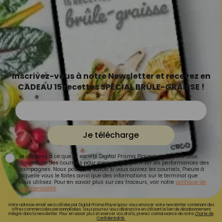
Inscrivez-vous à notre Newsletter et recevez en
CADEAU 15 recettes SPÉCIAL BRÛLE-GRAISSE !
Je télécharge
Je consens à ce que la société Digital Prisma Players analyse le taux
d'ouverture des courriels pour mesurer et optimiser les performances des
campagnes. Nous pourrons savoir si vous ouvrez les courriels, l'heure à
laquelle vous le faites ainsi que des informations sur le terminal que
vous utilisez. Pour en savoir plus sur ces traceurs, voir notre
politique de
confidentialité
.
Votre adresse email sera utilisée par Digital Prisma Playerspour vous envoyer votre newsletter contenant des
offres commerciales personnalisées. Vous pourrez vous désinscrire en utilisant le lien de désabonnement
intégré dans la newsletter. Pour en savoir plus et exercer vos droits, prenez connaissance de notre
Charte de
Confidentialité.