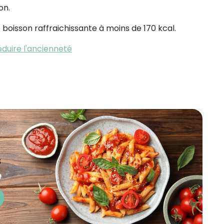
on.
CROQ.
boisson raffraichissante à moins de 170 kcal.
duire l'ancienneté
Je consens à ce que la société Digi
Prisma Players analyse le taux d'ou
des courriels pour mesurer et optim
performances des campagnes. No
pourrons savoir si vous ouvrez les co
l'heure à laquelle vous le faites ains
des informations sur le terminal qu
utilisez. Pour en savoir plus sur ces 
voir notre
politique de confidentialit
Je reçois mon cadeau !
Votre adresse email sera utilisée par Digital Prisma Playe
envoyer votre newsletter contenant des offres commercial
personnalisées. Vous pourrez vous désinscrire en utilisan
désabonnement intégré dans la newsletter. Pour en savoi
exercer vos droits, prenez connaissance de notre
Charte 
Confidentialité
.