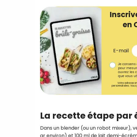
Inscriv
en 
E-mail
Je consens 
pour mesure
ouvrez les c
que vous uti
Votre adresse em
personnalisées. Vous 
La recette étape par
Dans un blender (ou un robot mixeur),
gr environ) et 100 ml de lait demi-écrémé.