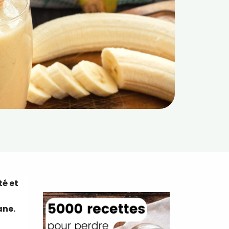
té et
ane.