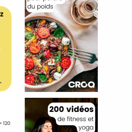
z
er
= 120