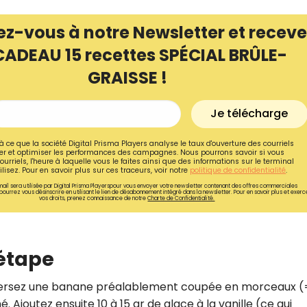
ez-vous à notre Newsletter et receve
CADEAU 15 recettes SPÉCIAL BRÛLE-
GRAISSE !
Je télécharge
à ce que la société Digital Prisma Players analyse le taux d'ouverture des courriels
r et optimiser les performances des campagnes. Nous pourrons savoir si vous
ourriels, l'heure à laquelle vous le faites ainsi que des informations sur le terminal
lisez. Pour en savoir plus sur ces traceurs, voir notre
politique de confidentialité
.
ail sera utilisée par Digital Prisma Playerspour vous envoyer votre newsletter contenant des offres commerciales
pourrez vous désinscrire en utilisant le lien de désabonnement intégré dans la newsletter. Pour en savoir plus et exerc
vos droits, prenez connaissance de notre
Charte de Confidentialité.
 étape
 versez une banane préalablement coupée en morceaux (
 Ajoutez ensuite 10 à 15 gr de glace à la vanille (ce qui