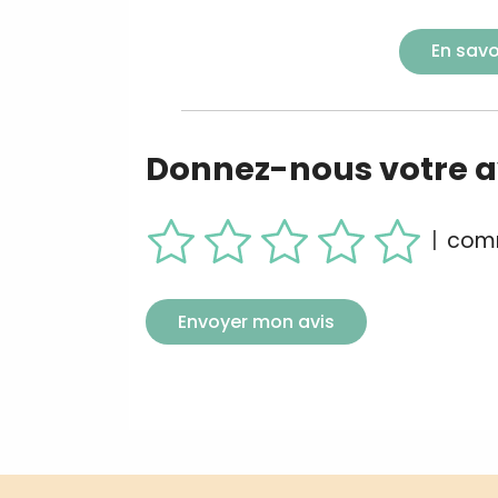
En savo
Donnez-nous votre av
|
comm
Envoyer mon avis