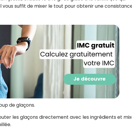
l vous suffit de mixer le tout pour obtenir une consistanc
Recevez gratuitemen
oup de glaçons.
recettes inédites de
!
outer les glaçons directement avec les ingrédients et mix
illée.
Ainsi que la newsletter promotio