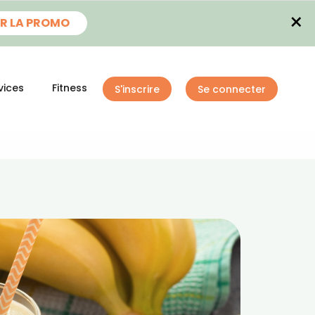
×
R LA PROMO
vices
Fitness
S'inscrire
Se connecter