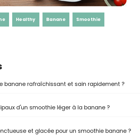
ne
Healthy
Banane
Smoothie
s
banane rafraîchissant et sain rapidement ?
cipaux d'un smoothie léger à la banane ?
onctueuse et glacée pour un smoothie banane ?