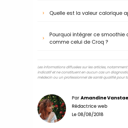
Quelle est la valeur calorique
Pourquoi intégrer ce smoothie 
comme celui de Croq ?
Les informations diffusées sur les articles, notamment ce
indicatif et ne constituent en aucun cas un diagnostic,
médecin ou un professionnel de santé qualifié pour to
Par
Amandine Vanstae
Rédactrice web
Le
08/08/2018