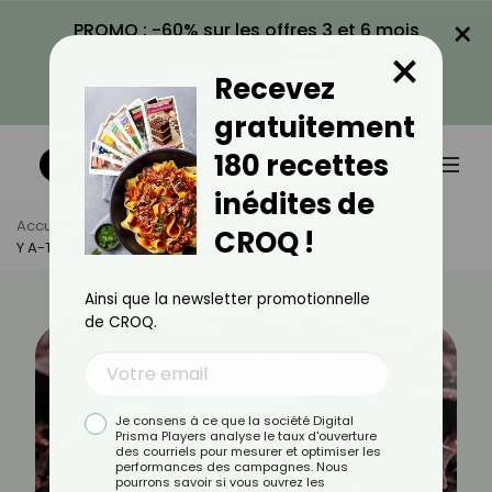
×
PROMO : -60% sur les offres 3 et 6 mois
×
avec le code CROQ60
Recevez
VOIR LA PROMO
gratuitement
180 recettes
inédites de
Accueil
Actus
Alimentation
CROQ !
Y A-T-Il Du Cadmium Dans Le Chocolat ?
Ainsi que la newsletter promotionnelle
de CROQ.
Je consens à ce que la société Digital
Prisma Players analyse le taux d'ouverture
des courriels pour mesurer et optimiser les
performances des campagnes. Nous
pourrons savoir si vous ouvrez les