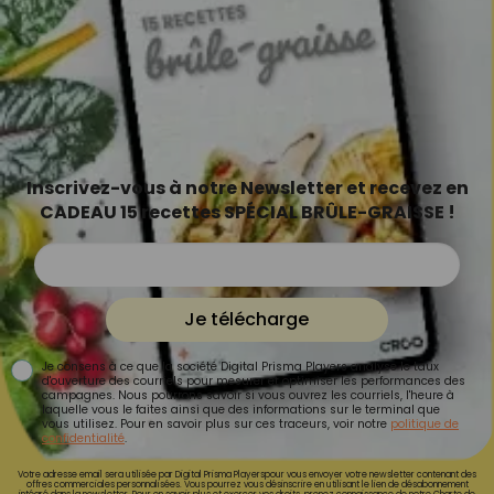
Inscrivez-vous à notre Newsletter et recevez en
CADEAU 15 recettes SPÉCIAL BRÛLE-GRAISSE !
Je télécharge
Je consens à ce que la société Digital Prisma Players analyse le taux
d'ouverture des courriels pour mesurer et optimiser les performances des
campagnes. Nous pourrons savoir si vous ouvrez les courriels, l'heure à
laquelle vous le faites ainsi que des informations sur le terminal que
vous utilisez. Pour en savoir plus sur ces traceurs, voir notre
politique de
confidentialité
.
Votre adresse email sera utilisée par Digital Prisma Playerspour vous envoyer votre newsletter contenant des
offres commerciales personnalisées. Vous pourrez vous désinscrire en utilisant le lien de désabonnement