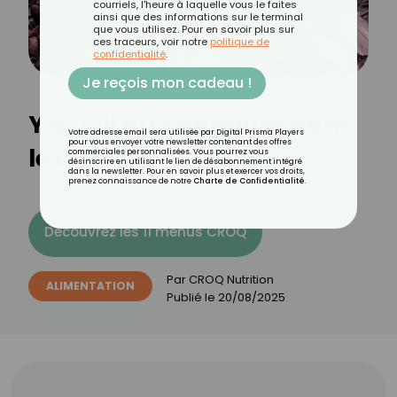
courriels, l'heure à laquelle vous le faites
ainsi que des informations sur le terminal
que vous utilisez. Pour en savoir plus sur
ces traceurs, voir notre
politique de
confidentialité
.
Je reçois mon cadeau !
Y a-t-il du cadmium dans
Votre adresse email sera utilisée par Digital Prisma Players
pour vous envoyer votre newsletter contenant des offres
le chocolat ?
commerciales personnalisées. Vous pourrez vous
désinscrire en utilisant le lien de désabonnement intégré
dans la newsletter. Pour en savoir plus et exercer vos droits,
prenez connaissance de notre
Charte de Confidentialité
.
Découvrez les 11 menus CROQ
Par
CROQ Nutrition
ALIMENTATION
Publié le
20/08/2025