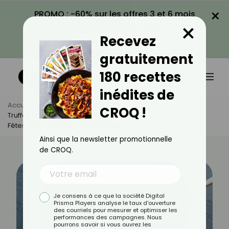
×
PROMO : -60% sur les offres 3 et 6 mois
×
avec le code CROQ60
Recevez
VOIR LA PROMO
gratuitement
180 recettes
inédites de
Accueil
Actus
Recettes
CROQ !
Truffes Au Chocolat Maison : La Recette Irrésistible Pour Les
Fêtes (ou Juste Par Gourmandise)
Ainsi que la newsletter promotionnelle
de CROQ.
Je consens à ce que la société Digital
Prisma Players analyse le taux d'ouverture
des courriels pour mesurer et optimiser les
performances des campagnes. Nous
pourrons savoir si vous ouvrez les