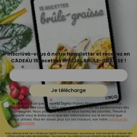
Inscrivez-vous à notre Newsletter et recevez en
CADEAU 15 recettes SPÉCIAL BRÛLE-GRAISSE !
Je télécharge
Je consens à ce que la société Digital Prisma Players analyse le taux
d'ouverture des courriels pour mesurer et optimiser les performances des
campagnes. Nous pourrons savoir si vous ouvrez les courriels, l'heure à
laquelle vous le faites ainsi que des informations sur le terminal que
vous utilisez. Pour en savoir plus sur ces traceurs, voir notre
politique de
confidentialité
.
Votre adresse email sera utilisée par Digital Prisma Playerspour vous envoyer votre newsletter contenant des
offres commerciales personnalisées. Vous pourrez vous désinscrire en utilisant le lien de désabonnement