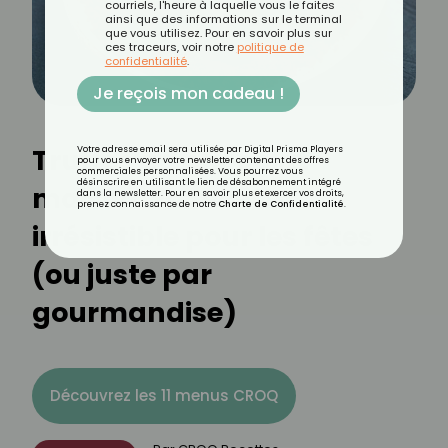
courriels, l'heure à laquelle vous le faites
ainsi que des informations sur le terminal
que vous utilisez. Pour en savoir plus sur
ces traceurs, voir notre
politique de
confidentialité
.
Je reçois mon cadeau !
Truffes au chocolat
Votre adresse email sera utilisée par Digital Prisma Players
pour vous envoyer votre newsletter contenant des offres
commerciales personnalisées. Vous pourrez vous
désinscrire en utilisant le lien de désabonnement intégré
maison : la recette
dans la newsletter. Pour en savoir plus et exercer vos droits,
prenez connaissance de notre
Charte de Confidentialité
.
irrésistible pour les fêtes
(ou juste par
gourmandise)
Découvrez les 11 menus CROQ