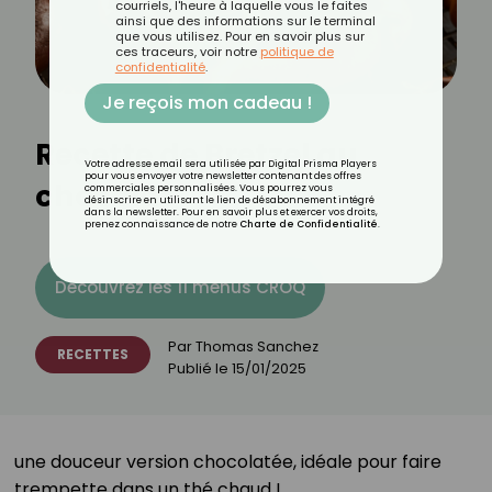
courriels, l'heure à laquelle vous le faites
ainsi que des informations sur le terminal
que vous utilisez. Pour en savoir plus sur
ces traceurs, voir notre
politique de
confidentialité
.
Je reçois mon cadeau !
Recette de Bretzel au
Votre adresse email sera utilisée par Digital Prisma Players
pour vous envoyer votre newsletter contenant des offres
chocolat
commerciales personnalisées. Vous pourrez vous
désinscrire en utilisant le lien de désabonnement intégré
dans la newsletter. Pour en savoir plus et exercer vos droits,
prenez connaissance de notre
Charte de Confidentialité
.
Découvrez les 11 menus CROQ
Par
Thomas Sanchez
RECETTES
Publié le
15/01/2025
une douceur version chocolatée, idéale pour faire
trempette dans un thé chaud !⁣