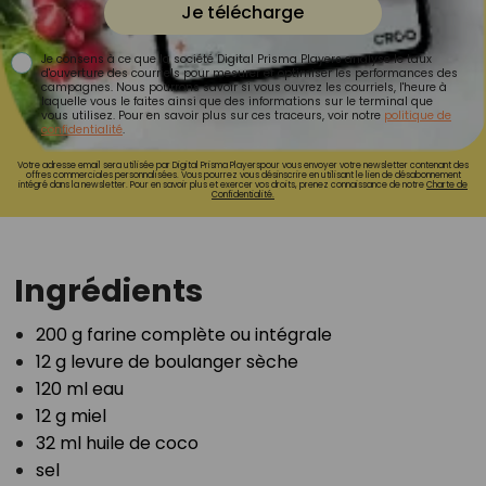
Je télécharge
Je consens à ce que la société Digital Prisma Players analyse le taux
d'ouverture des courriels pour mesurer et optimiser les performances des
campagnes. Nous pourrons savoir si vous ouvrez les courriels, l'heure à
laquelle vous le faites ainsi que des informations sur le terminal que
vous utilisez. Pour en savoir plus sur ces traceurs, voir notre
politique de
confidentialité
.
Votre adresse email sera utilisée par Digital Prisma Playerspour vous envoyer votre newsletter contenant des
offres commerciales personnalisées. Vous pourrez vous désinscrire en utilisant le lien de désabonnement
intégré dans la newsletter. Pour en savoir plus et exercer vos droits, prenez connaissance de notre
Charte de
Confidentialité.
Ingrédients
200 g farine complète ou intégrale⁣
12 g levure de boulanger sèche⁣
120 ml eau⁣
12 g miel⁣
32 ml huile de coco ⁣
sel⁣