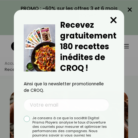
×
PROMO : -60% sur les offres 3 et 6 mois
×
avec le code CROQ60
Recevez
VOIR LA PROMO
gratuitement
180 recettes
inédites de
Accueil
Actus
Recettes
CROQ !
Recette De Bretzel Au Chocolat
Ainsi que la newsletter promotionnelle
de CROQ.
Je consens à ce que la société Digital
Prisma Players analyse le taux d'ouverture
des courriels pour mesurer et optimiser les
performances des campagnes. Nous
pourrons savoir si vous ouvrez les