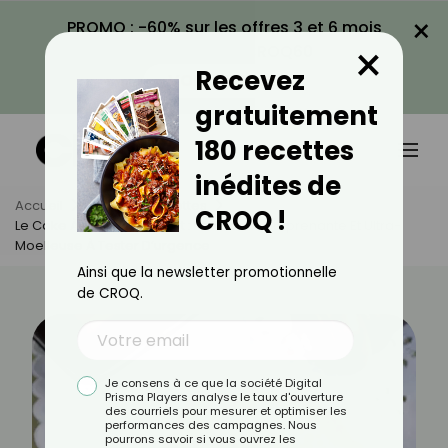
×
PROMO : -60% sur les offres 3 et 6 mois
×
avec le code CROQ60
Recevez
VOIR LA PROMO
gratuitement
180 recettes
inédites de
Accueil
Actus
Recettes
CROQ !
Le Cake À La Vache Qui Rit : La Recette Surprenante Et Ultra-
Moelleuse À Tester D’urgence
Ainsi que la newsletter promotionnelle
de CROQ.
Je consens à ce que la société Digital
Prisma Players analyse le taux d'ouverture
des courriels pour mesurer et optimiser les
performances des campagnes. Nous
pourrons savoir si vous ouvrez les