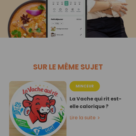
SUR LE MÊME SUJET
MINCEUR
La Vache qui rit est-
elle calorique ?
Lire la suite