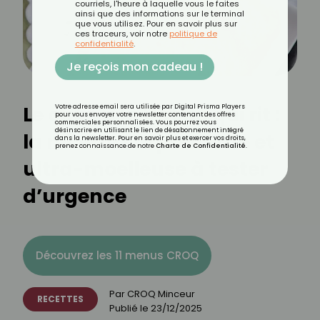
courriels, l'heure à laquelle vous le faites
ainsi que des informations sur le terminal
que vous utilisez. Pour en savoir plus sur
ces traceurs, voir notre
politique de
confidentialité
.
Je reçois mon cadeau !
Le cake à la Vache qui rit :
Votre adresse email sera utilisée par Digital Prisma Players
pour vous envoyer votre newsletter contenant des offres
commerciales personnalisées. Vous pourrez vous
désinscrire en utilisant le lien de désabonnement intégré
la recette surprenante et
dans la newsletter. Pour en savoir plus et exercer vos droits,
prenez connaissance de notre
Charte de Confidentialité
.
ultra-moelleuse à tester
d’urgence
Découvrez les 11 menus CROQ
Par
CROQ Minceur
RECETTES
Publié le
23/12/2025