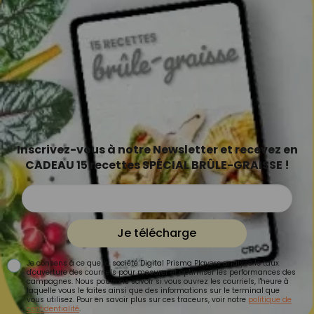
Inscrivez-vous à notre Newsletter et recevez en
CADEAU 15 recettes SPÉCIAL BRÛLE-GRAISSE !
Je télécharge
Je consens à ce que la société Digital Prisma Players analyse le taux
d'ouverture des courriels pour mesurer et optimiser les performances des
campagnes. Nous pourrons savoir si vous ouvrez les courriels, l'heure à
laquelle vous le faites ainsi que des informations sur le terminal que
vous utilisez. Pour en savoir plus sur ces traceurs, voir notre
politique de
confidentialité
.