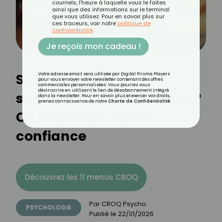
courriels, l'heure à laquelle vous le faites
ainsi que des informations sur le terminal
que vous utilisez. Pour en savoir plus sur
ces traceurs, voir notre
politique de
confidentialité
.
Je reçois mon cadeau !
Souffrez-vous du
Votre adresse email sera utilisée par Digital Prisma Players
pour vous envoyer votre newsletter contenant des offres
commerciales personnalisées. Vous pourrez vous
désinscrire en utilisant le lien de désabonnement intégré
syndrome de l’imposteur ?
dans la newsletter. Pour en savoir plus et exercer vos droits,
prenez connaissance de notre
Charte de Confidentialité
.
Ce doute qui mine la
confiance
Découvrez les 11 menus CROQ
Par
CROQ Psycho
PSYCHOLOGIE
Publié le
22/01/2026