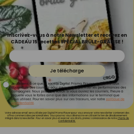
Inscrivez-vous à notre Newsletter et recevez en
CADEAU 15 recettes SPÉCIAL BRÛLE-GRAISSE !
Je télécharge
Je consens à ce que la société Digital Prisma Players analyse le taux
d'ouverture des courriels pour mesurer et optimiser les performances des
campagnes. Nous pourrons savoir si vous ouvrez les courriels, l'heure à
laquelle vous le faites ainsi que des informations sur le terminal que
vous utilisez. Pour en savoir plus sur ces traceurs, voir notre
politique de
confidentialité
.
Votre adresse email sera utilisée par Digital Prisma Playerspour vous envoyer votre newsletter contenant des
offres commerciales personnalisées. Vous pourrez vous désinscrire en utilisant le lien de désabonnement
intégré dans la newsletter. Pour en savoir plus et exercer vos droits, prenez connaissance de notre
Charte de
Confidentialité.