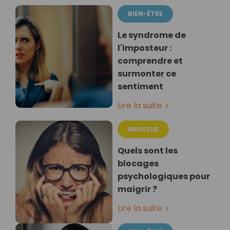
BIEN-ÊTRE
Le syndrome de
l'imposteur :
comprendre et
surmonter ce
sentiment
Lire la suite
MINCEUR
Quels sont les
blocages
psychologiques pour
maigrir ?
Lire la suite