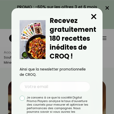
×
PROMO : -60% sur les offres 3 et 6 mois
×
avec le code CROQ60
Recevez
VOIR LA PROMO
gratuitement
180 recettes
inédites de
Accueil
Actus
Psychologie
CROQ !
Souffrez-Vous Du Syndrome De L’imposteur ? Ce Doute Qui
Mine La Confiance
Ainsi que la newsletter promotionnelle
de CROQ.
Je consens à ce que la société Digital
Prisma Players analyse le taux d'ouverture
des courriels pour mesurer et optimiser les
performances des campagnes. Nous
pourrons savoir si vous ouvrez les