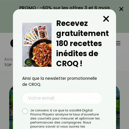
×
PROMO : -60% sur les offres 3 et 6 mois
×
avec le code CROQ60
Recevez
VOIR LA PROMO
gratuitement
180 recettes
inédites de
Accueil
Actus
Alimentation
CROQ !
TOP 5 Des Légumes Pour Aller À La Selle Naturellement
Ainsi que la newsletter promotionnelle
de CROQ.
Je consens à ce que la société Digital
Prisma Players analyse le taux d'ouverture
des courriels pour mesurer et optimiser les
performances des campagnes. Nous
pourrons savoir si vous ouvrez les