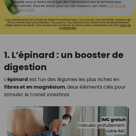
laquelle vous le faites ainsi que des informations sur le terminal que
vous utilisez. Pour en savoir plus sur ces traceurs, voir notre
politique de
confidentialité
.
Votre adresse email sera utilisée par Digital Prisma Playerspour vous envoyer votre newsletter contenant des
offres commerciales personnalisées. Vous pourrez vous désinscrire en utilisant le lien de désabonnement
intégré dans la newsletter. Pour en savoir plus et exercer vos droits, prenez connaissance de notre
Charte de
Confidentialité.
1. L’épinard : un booster de
digestion
L’
épinard
est l’un des légumes les plus riches en
fibres et en magnésium
, deux éléments clés pour
stimuler le transit intestinal.