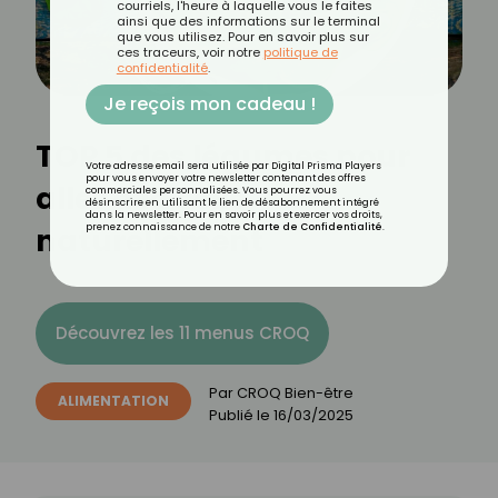
courriels, l'heure à laquelle vous le faites
ainsi que des informations sur le terminal
que vous utilisez. Pour en savoir plus sur
ces traceurs, voir notre
politique de
confidentialité
.
Je reçois mon cadeau !
TOP 5 des légumes pour
Votre adresse email sera utilisée par Digital Prisma Players
pour vous envoyer votre newsletter contenant des offres
aller à la selle
commerciales personnalisées. Vous pourrez vous
désinscrire en utilisant le lien de désabonnement intégré
dans la newsletter. Pour en savoir plus et exercer vos droits,
naturellement
prenez connaissance de notre
Charte de Confidentialité
.
Découvrez les 11 menus CROQ
Par
CROQ Bien-être
ALIMENTATION
Publié le
16/03/2025