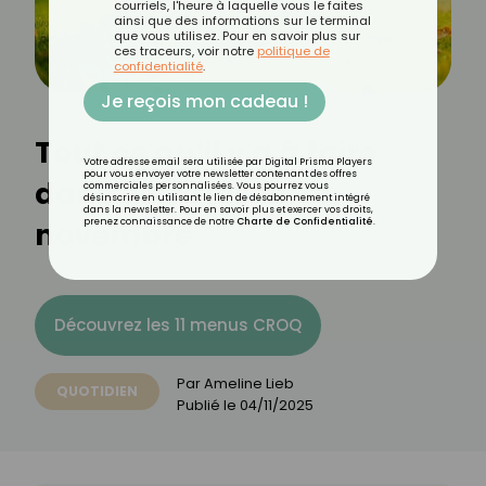
courriels, l'heure à laquelle vous le faites
ainsi que des informations sur le terminal
que vous utilisez. Pour en savoir plus sur
ces traceurs, voir notre
politique de
confidentialité
.
Je reçois mon cadeau !
Tout ce qu’il y a à faire
Votre adresse email sera utilisée par Digital Prisma Players
pour vous envoyer votre newsletter contenant des offres
dans votre jardin en
commerciales personnalisées. Vous pourrez vous
désinscrire en utilisant le lien de désabonnement intégré
dans la newsletter. Pour en savoir plus et exercer vos droits,
novembre
prenez connaissance de notre
Charte de Confidentialité
.
Découvrez les 11 menus CROQ
Par
Ameline Lieb
QUOTIDIEN
Publié le
04/11/2025