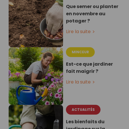
Que semer ou planter
en novembre au
potager ?
Lire la suite
MINCEUR
Est-ce que jardiner
fait maigrir ?
Lire la suite
ACTUALITÉS
Les bienfaits du
jardinage sur la