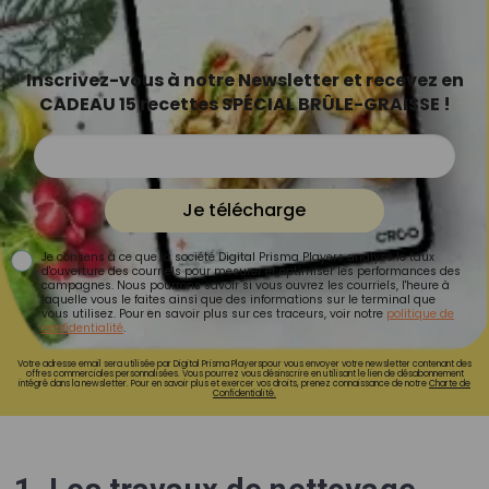
Inscrivez-vous à notre Newsletter et recevez en
CADEAU 15 recettes SPÉCIAL BRÛLE-GRAISSE !
Je télécharge
Je consens à ce que la société Digital Prisma Players analyse le taux
d'ouverture des courriels pour mesurer et optimiser les performances des
campagnes. Nous pourrons savoir si vous ouvrez les courriels, l'heure à
laquelle vous le faites ainsi que des informations sur le terminal que
vous utilisez. Pour en savoir plus sur ces traceurs, voir notre
politique de
confidentialité
.
Votre adresse email sera utilisée par Digital Prisma Playerspour vous envoyer votre newsletter contenant des
offres commerciales personnalisées. Vous pourrez vous désinscrire en utilisant le lien de désabonnement
intégré dans la newsletter. Pour en savoir plus et exercer vos droits, prenez connaissance de notre
Charte de
Confidentialité.