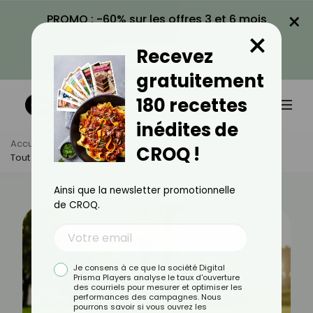
×
PROMO : -60% sur les offres 3 et 6 mois
×
avec le code CROQ60
Recevez
VOIR LA PROMO
gratuitement
180 recettes
inédites de
Accueil
Actus
Quotidien
CROQ !
Tout Ce Qu’il Y A À Faire Dans Votre Jardin En Novembre
Ainsi que la newsletter promotionnelle
de CROQ.
Je consens à ce que la société Digital
Prisma Players analyse le taux d'ouverture
des courriels pour mesurer et optimiser les
performances des campagnes. Nous
pourrons savoir si vous ouvrez les