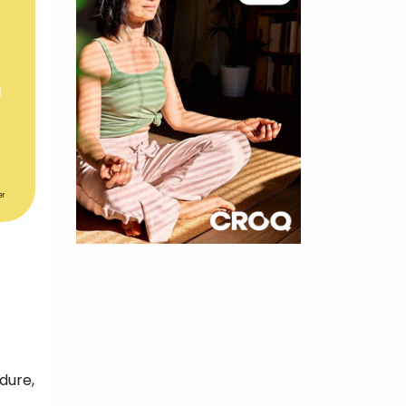
er
×
t 180
 CROQ
dure,
nnelle de