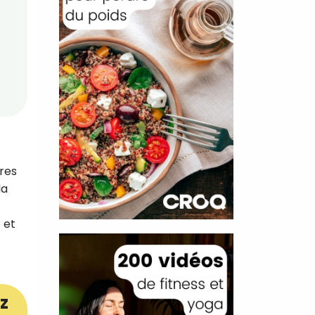
ures
la
 et
z