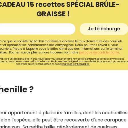
CADEAU 15 recettes SPÉCIAL BRÛLE-
GRAISSE !
Je télécharge
à ce que la société Digital Prisma Players analyse le taux d'ouverture des courriels
r et optimiser les performances des campagnes. Nous pourrons savoir si vous
ourriels, l'heure à laquelle vous le faites ainsi que des informations sur le terminal
lisez. Pour en savoir plus sur ces traceurs, voir notre
politique de confidentialité
.
ail sera utilisée par Digital Prisma Playerspour vous envoyer votre newsletter contenant des offres commerciales
pourrez vous désinscrire en utilisant le lien de désabonnement intégré dans la newsletter. Pour en savoir plus et exerc
vos droits, prenez connaissance de notre
Charte de Confidentialité.
enille ?
Recevez gratuitemen
recettes inédites de
!
eur appartenant à plusieurs familles, dont les cochenilles
 Selon l’espèce, elle peut être recouverte d’une carapace 
Ainsi que la newsletter promotio
arineuses. Sa petite taille, généralement de quelques