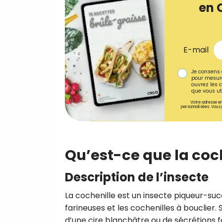
en 
E-mail
Je consens 
pour mesure
ouvrez les c
que vous uti
Votre adresse em
personnalisées. Vous 
Qu’est-ce que la coch
Description de l’insecte
La cochenille est un insecte piqueur-suc
farineuses et les cochenilles à bouclier.
d’une cire blanchâtre ou de sécrétions f