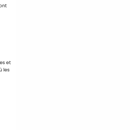
ont
es et
ù les