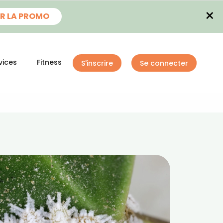
×
R LA PROMO
vices
Fitness
S'inscrire
Se connecter