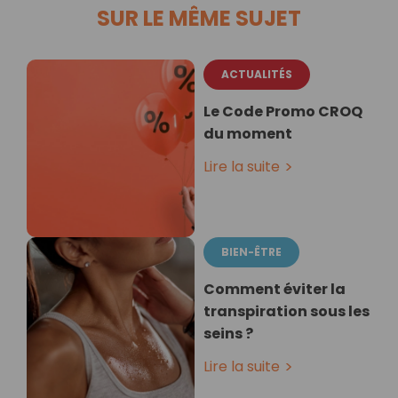
SUR LE MÊME SUJET
ACTUALITÉS
Le Code Promo CROQ
du moment
Lire la suite
BIEN-ÊTRE
Comment éviter la
transpiration sous les
seins ?
Lire la suite