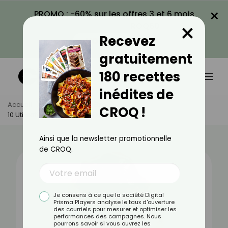
×
PROMO : -60% sur les offres 3 et 6 mois
×
avec le code CROQ60
Recevez
VOIR LA PROMO
gratuitement
180 recettes
inédites de
Accueil
Actus
Bien-Être
CROQ !
10 Utilisations Méconnues Du Savon Noir
Ainsi que la newsletter promotionnelle
de CROQ.
Je consens à ce que la société Digital
Prisma Players analyse le taux d'ouverture
des courriels pour mesurer et optimiser les
performances des campagnes. Nous
pourrons savoir si vous ouvrez les