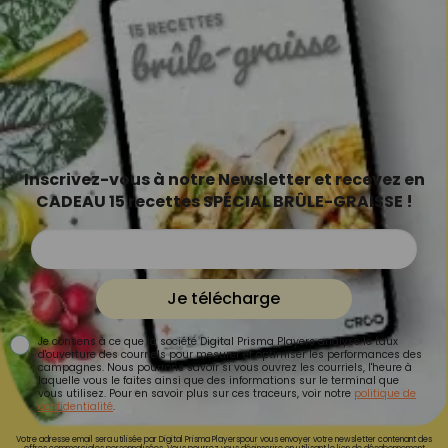
Inscrivez-vous à notre Newsletter et recevez en
CADEAU 15 recettes SPÉCIAL BRÛLE-GRAISSE !
Je télécharge
Je consens à ce que la société Digital Prisma Players analyse le taux
d'ouverture des courriels pour mesurer et optimiser les performances des
campagnes. Nous pourrons savoir si vous ouvrez les courriels, l'heure à
laquelle vous le faites ainsi que des informations sur le terminal que
vous utilisez. Pour en savoir plus sur ces traceurs, voir notre
politique de
confidentialité
.
Votre adresse email sera utilisée par Digital Prisma Playerspour vous envoyer votre newsletter contenant des