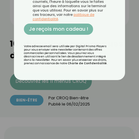
courriels, l'heure à laquelle vous le faites
ainsi que des informations sur le terminal
que vous utilisez. Pour en savoir plus sur
ces traceurs, voir notre
politique de
confidentialité
.
Je reçois mon cadeau !
10 utilisations méconnues
Votre adresse email sera utilisée par Digital Prisma Players
pour vous envoyer votre newsletter contenant des offres
du savon noir
commerciales personnalisées. Vous pourrez vous
désinscrire en utilisant le lien de désabonnement intégré
dans la newsletter. Pour en savoir plus et exercer vos droits,
prenez connaissance de notre
Charte de Confidentialité
.
Découvrez les 11 menus CROQ
Par
CROQ Bien-être
BIEN-ÊTRE
Publié le
06/02/2025