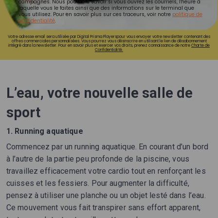
campagnes. Nous pourrons savoir si vous ouvrez les courriels, l'heure à
laquelle vous le faites ainsi que des informations sur le terminal que
vous utilisez. Pour en savoir plus sur ces traceurs, voir notre
politique de
confidentialité
.
Votre adresse email sera utilisée par Digital Prisma Playerspour vous envoyer votre newsletter contenant des
offres commerciales personnalisées. Vous pourrez vous désinscrire en utilisant le lien de désabonnement
intégré dans la newsletter. Pour en savoir plus et exercer vos droits, prenez connaissance de notre
Charte de
Confidentialité.
L’eau, votre nouvelle salle de
sport
1. Running aquatique
Commencez par un running aquatique. En courant d’un bord
à l’autre de la partie peu profonde de la piscine, vous
travaillez efficacement votre cardio tout en renforçant les
cuisses et les fessiers. Pour augmenter la difficulté,
pensez à utiliser une planche ou un objet lesté dans l’eau.
Ce mouvement vous fait transpirer sans effort apparent,