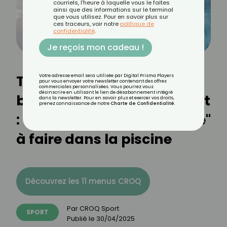
courriels, l'heure à laquelle vous le faites
ainsi que des informations sur le terminal
que vous utilisez. Pour en savoir plus sur
ces traceurs, voir notre
politique de
confidentialité
.
Je reçois mon cadeau !
Transformez votre
Votre adresse email sera utilisée par Digital Prisma Players
pour vous envoyer votre newsletter contenant des offres
commerciales personnalisées. Vous pourrez vous
désinscrire en utilisant le lien de désabonnement intégré
baignade en entraînement
dans la newsletter. Pour en savoir plus et exercer vos droits,
prenez connaissance de notre
Charte de Confidentialité
.
: 7 exercices "brûle-graisse"
à faire dans la piscine
Découvrez les 11 menus CROQ
Par
CROQ Sport
SPORT
Publié le
30/04/2025