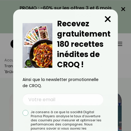
×
PROMO : -60% sur les offres 3 et 6 mois
×
avec le code CROQ60
Recevez
VOIR LA PROMO
gratuitement
180 recettes
inédites de
Accueil
Actus
Sport
CROQ !
Transformez Votre Baignade En Entraînement : 7 Exercices
'brûle-Graisse' À Faire Dans La Piscine
Ainsi que la newsletter promotionnelle
de CROQ.
Je consens à ce que la société Digital
Prisma Players analyse le taux d'ouverture
des courriels pour mesurer et optimiser les
performances des campagnes. Nous
pourrons savoir si vous ouvrez les