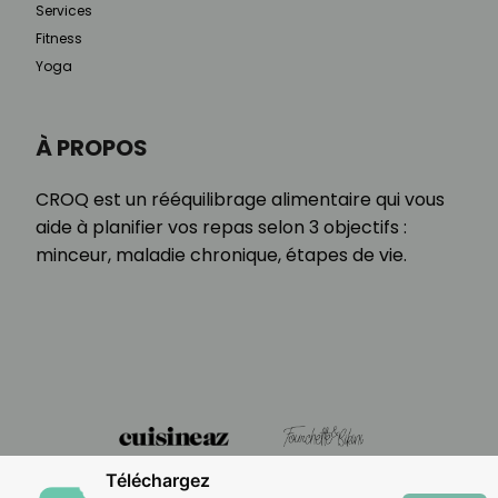
Services
Fitness
Yoga
À PROPOS
CROQ est un rééquilibrage alimentaire qui vous
aide à planifier vos repas selon 3 objectifs :
minceur, maladie chronique, étapes de vie.
Téléchargez