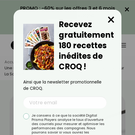
×
PROMO : -60% sur les offres 3 et 6 mois
×
avec le code CROQ60
Recevez
VOIR LA PROMO
gratuitement
180 recettes
inédites de
Accueil
Actus
Quotidien
CROQ !
Une Mouche S’est Posée Dans Mon Assiette : Dangereux Pour
La Santé ?
Ainsi que la newsletter promotionnelle
de CROQ.
Je consens à ce que la société Digital
Prisma Players analyse le taux d'ouverture
des courriels pour mesurer et optimiser les
performances des campagnes. Nous
pourrons savoir si vous ouvrez les