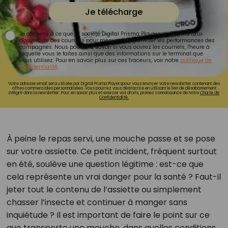
Je télécharge
Je consens à ce que la société Digital Prisma Players analyse le taux
d'ouverture des courriels pour mesurer et optimiser les performances des
campagnes. Nous pourrons savoir si vous ouvrez les courriels, l'heure à
laquelle vous le faites ainsi que des informations sur le terminal que
vous utilisez. Pour en savoir plus sur ces traceurs, voir notre
politique de
confidentialité
.
Votre adresse email sera utilisée par Digital Prisma Playerspour vous envoyer votre newsletter contenant des
offres commerciales personnalisées. Vous pourrez vous désinscrire en utilisant le lien de désabonnement
intégré dans la newsletter. Pour en savoir plus et exercer vos droits, prenez connaissance de notre
Charte de
Confidentialité.
À peine le repas servi, une mouche passe et se pose
sur votre assiette. Ce petit incident, fréquent surtout
en été, soulève une question légitime : est-ce que
cela représente un vrai danger pour la santé ? Faut-il
jeter tout le contenu de l’assiette ou simplement
chasser l’insecte et continuer à manger sans
inquiétude ? Il est important de faire le point sur ce
que transporte une mouche, dans quelles conditions