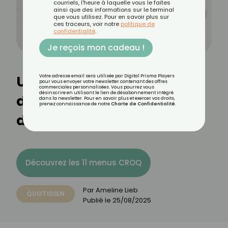
courriels, l'heure à laquelle vous le faites
ainsi que des informations sur le terminal
que vous utilisez. Pour en savoir plus sur
ces traceurs, voir notre
politique de
confidentialité
.
Je reçois mon cadeau !
Une mouche s’est posée
Votre adresse email sera utilisée par Digital Prisma Players
pour vous envoyer votre newsletter contenant des offres
commerciales personnalisées. Vous pourrez vous
désinscrire en utilisant le lien de désabonnement intégré
dans mon assiette :
dans la newsletter. Pour en savoir plus et exercer vos droits,
prenez connaissance de notre
Charte de Confidentialité
.
dangereux pour la santé ?
Découvrez les 11 menus CROQ
Par
Ameline Lieb
QUOTIDIEN
Publié le
25/08/2025