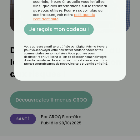
courriels, l'heure à laquelle vous le faites
ainsi que des informations sur le terminal
que vous utilisez. Pour en savoir plus sur
ces traceurs, voir notre
politique de
confidentialité
.
Je reçois mon cadeau !
Des légumes nettoyés au
Votre adresse email sera utilisée par Digital Prisma Players
pour vous envoyer votre newsletter contenant des offres
commerciales personnalisées. Vous pourrez vous
désinscrire en utilisant le lien de désabonnement intégré
lave-vaisselle ? Attention
dans la newsletter. Pour en savoir plus et exercer vos droits,
prenez connaissance de notre
Charte de Confidentialité
.
aux risques !
Découvrez les 11 menus CROQ
Par
CROQ Bien-être
SANTÉ
Publié le
28/10/2025