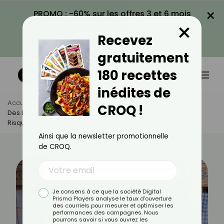
×
PROMO : -60% sur les offres 3 et 6 mois
×
avec le code CROQ60
Recevez
VOIR LA PROMO
gratuitement
180 recettes
inédites de
Accueil
Actus
Santé
CROQ !
Des Légumes Nettoyés Au Lave-Vaisselle ? Attention Aux
Risques !
Ainsi que la newsletter promotionnelle
de CROQ.
Je consens à ce que la société Digital
Prisma Players analyse le taux d'ouverture
des courriels pour mesurer et optimiser les
performances des campagnes. Nous
pourrons savoir si vous ouvrez les