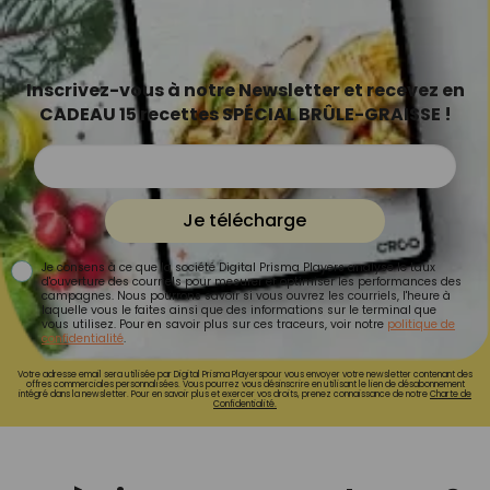
Inscrivez-vous à notre Newsletter et recevez en
CADEAU 15 recettes SPÉCIAL BRÛLE-GRAISSE !
Je télécharge
Je consens à ce que la société Digital Prisma Players analyse le taux
d'ouverture des courriels pour mesurer et optimiser les performances des
campagnes. Nous pourrons savoir si vous ouvrez les courriels, l'heure à
laquelle vous le faites ainsi que des informations sur le terminal que
vous utilisez. Pour en savoir plus sur ces traceurs, voir notre
politique de
confidentialité
.
Votre adresse email sera utilisée par Digital Prisma Playerspour vous envoyer votre newsletter contenant des
offres commerciales personnalisées. Vous pourrez vous désinscrire en utilisant le lien de désabonnement
intégré dans la newsletter. Pour en savoir plus et exercer vos droits, prenez connaissance de notre
Charte de
Confidentialité.