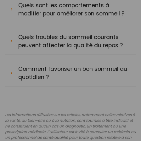
Quels sont les comportements à
modifier pour améliorer son sommeil ?
Quels troubles du sommeil courants
peuvent affecter la qualité du repos ?
Comment favoriser un bon sommeil au
quotidien ?
Les informations diffusées sur les articles, notamment celles relatives à
la santé, au bien-être ou à la nutrition, sont fournies à titre indicatif et
ne constituent en aucun cas un diagnostic, un traitement ou une
prescription médicale. L'utilisateur est invité à consulter un médecin ou
un professionnel de santé qualifié pour toute question relative à son