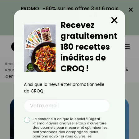
×
PROMO : -60% sur les offres 3 et 6 mois
×
avec le code CROQ60
Recevez
VOIR LA PROMO
gratuitement
180 recettes
inédites de
Accueil
Actus
Bien-Être
CROQ !
Vous Dormez Mal Sans Savoir Pourquoi ? Quelques Causes À
Identifier
Ainsi que la newsletter promotionnelle
de CROQ.
Je consens à ce que la société Digital
Prisma Players analyse le taux d'ouverture
des courriels pour mesurer et optimiser les
performances des campagnes. Nous
pourrons savoir si vous ouvrez les