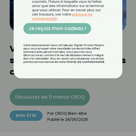
courriels, l'heure à laquelle vous le faites
ainsi que des informations sur le terminal
que vous utilisez. Pour en savoir plus sur
ces traceurs, voir notre
politique de
confidentialité
.
Je reçois mon cadeau !
Vous dormez mal sans
Votre adresse email sera utilisée par Digital Prisma Players
pour vous envoyer votre newsletter contenant des offres
commerciales personnalisées. Vous pourrez vous
désinscrire en utilisant le lien de désabonnement intégré
savoir pourquoi ? Quelques
dans la newsletter. Pour en savoir plus et exercer vos droits,
prenez connaissance de notre
Charte de Confidentialité
.
causes à identifier
Découvrez les 11 menus CROQ
Par
CROQ Bien-être
BIEN-ÊTRE
Publié le
28/05/2025