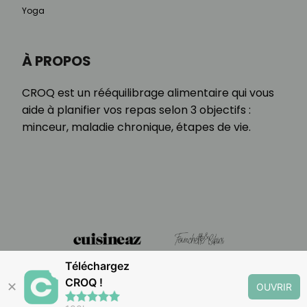
Yoga
À PROPOS
CROQ est un rééquilibrage alimentaire qui vous
aide à planifier vos repas selon 3 objectifs :
minceur, maladie chronique, étapes de vie.
Téléchargez
CROQ !
✕
OUVRIR