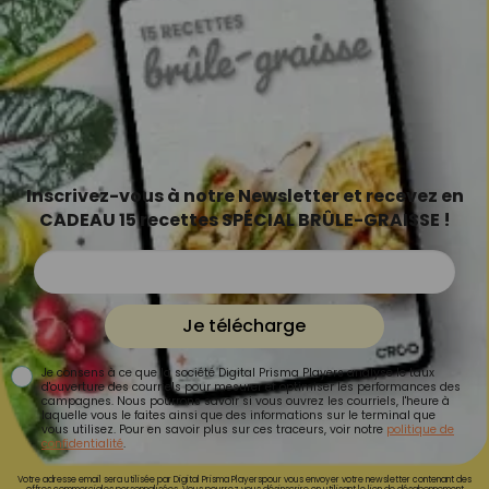
Inscrivez-vous à notre Newsletter et recevez en
CADEAU 15 recettes SPÉCIAL BRÛLE-GRAISSE !
Je télécharge
Je consens à ce que la société Digital Prisma Players analyse le taux
d'ouverture des courriels pour mesurer et optimiser les performances des
campagnes. Nous pourrons savoir si vous ouvrez les courriels, l'heure à
laquelle vous le faites ainsi que des informations sur le terminal que
vous utilisez. Pour en savoir plus sur ces traceurs, voir notre
politique de
confidentialité
.
Votre adresse email sera utilisée par Digital Prisma Playerspour vous envoyer votre newsletter contenant des