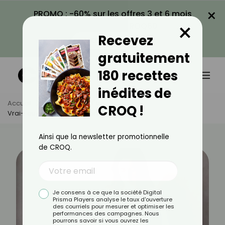
×
PROMO : -60% sur les offres 3 et 6 mois
×
avec le code CROQ60
Recevez
VOIR LA PROMO
gratuitement
180 recettes
inédites de
Accueil
Actus
Bien-Être
CROQ !
Vrai-Faux Sur Le Ventre Gonflé
Ainsi que la newsletter promotionnelle
de CROQ.
Je consens à ce que la société Digital
Prisma Players analyse le taux d'ouverture
des courriels pour mesurer et optimiser les
performances des campagnes. Nous
pourrons savoir si vous ouvrez les