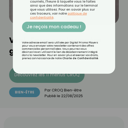
courriels, l'heure à laquelle vous le faites
ainsi que des informations sur le terminal
que vous utilisez. Pour en savoir plus sur
ces traceurs, voir notre
politique de
confidentialité
.
Je reçois mon cadeau !
Vrai-Faux sur le ventre
Votre adresse email sera utilisée par Digital Prisma Players
pour vous envoyer votre newsletter contenant des offres
gonflé
commerciales personnalisées. Vous pourrez vous
désinscrire en utilisant le lien de désabonnement intégré
dans la newsletter. Pour en savoir plus et exercer vos droits,
prenez connaissance de notre
Charte de Confidentialité
.
Découvrez les 11 menus CROQ
Par
CROQ Bien-être
BIEN-ÊTRE
Publié le
22/08/2025