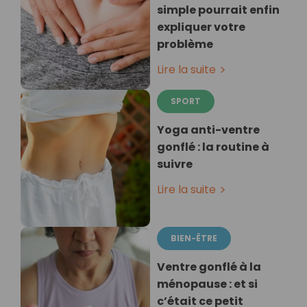
simple pourrait enfin
expliquer votre
problème
Lire la suite
SPORT
Yoga anti-ventre
gonflé : la routine à
suivre
Lire la suite
BIEN-ÊTRE
Ventre gonflé à la
ménopause : et si
c’était ce petit