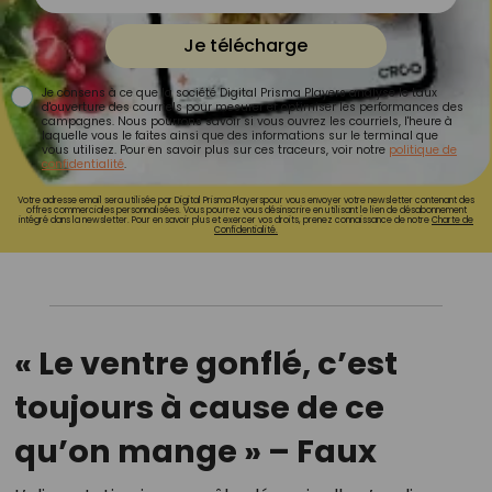
Je télécharge
Je consens à ce que la société Digital Prisma Players analyse le taux
d'ouverture des courriels pour mesurer et optimiser les performances des
campagnes. Nous pourrons savoir si vous ouvrez les courriels, l'heure à
laquelle vous le faites ainsi que des informations sur le terminal que
vous utilisez. Pour en savoir plus sur ces traceurs, voir notre
politique de
confidentialité
.
Votre adresse email sera utilisée par Digital Prisma Playerspour vous envoyer votre newsletter contenant des
offres commerciales personnalisées. Vous pourrez vous désinscrire en utilisant le lien de désabonnement
intégré dans la newsletter. Pour en savoir plus et exercer vos droits, prenez connaissance de notre
Charte de
Confidentialité.
« Le ventre gonflé, c’est
toujours à cause de ce
qu’on mange » – Faux