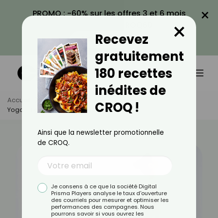
×
PROMO : -60% sur les offres 3 et 6 mois
×
avec le code CROQ60
Recevez
VOIR LA PROMO
gratuitement
180 recettes
inédites de
Accueil
Actus
Sport
CROQ !
Yoga - Tout Savoir Sur Les Bienfaits Du Yoga
Ainsi que la newsletter promotionnelle
de CROQ.
Je consens à ce que la société Digital
Prisma Players analyse le taux d'ouverture
des courriels pour mesurer et optimiser les
performances des campagnes. Nous
pourrons savoir si vous ouvrez les