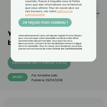
courriels, l'heure à laquelle vous le faites
ainsi que des informations sur le terminal
que vous utilisez. Pour en savoir plus sur
ces traceurs, voir notre
politique de
confidentialité
.
Je reçois mon cadeau !
Yoga - tout savoir sur les
Votre adresse email sera utilisée par Digital Prisma Players
pour vous envoyer votre newsletter contenant des offres
bienfaits du yoga
commerciales personnalisées. Vous pourrez vous
désinscrire en utilisant le lien de désabonnement intégré
dans la newsletter. Pour en savoir plus et exercer vos droits,
prenez connaissance de notre
Charte de Confidentialité
.
Découvrez les 11 menus CROQ
Par
Ameline Lieb
SPORT
Publié le
29/03/2018