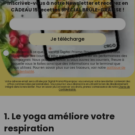
Inscrivez-vous à notre Newsletter et recevez en
CADEAU 15 recettes SPÉCIAL BRÛLE-GRAISSE !
Je télécharge
Je consens à ce que la société Digital Prisma Players analyse le taux
d'ouverture des courriels pour mesurer et optimiser les performances des
campagnes. Nous pourrons savoir si vous ouvrez les courriels, l'heure à
laquelle vous le faites ainsi que des informations sur le terminal que
vous utilisez. Pour en savoir plus sur ces traceurs, voir notre
politique de
confidentialité
.
Votre adresse email sera utilisée par Digital Prisma Playerspour vous envoyer votre newsletter contenant des
offres commerciales personnalisées. Vous pourrez vous désinscrire en utilisant le lien de désabonnement
intégré dans la newsletter. Pour en savoir plus et exercer vos droits, prenez connaissance de notre
Charte de
Confidentialité.
1. Le yoga améliore votre
respiration