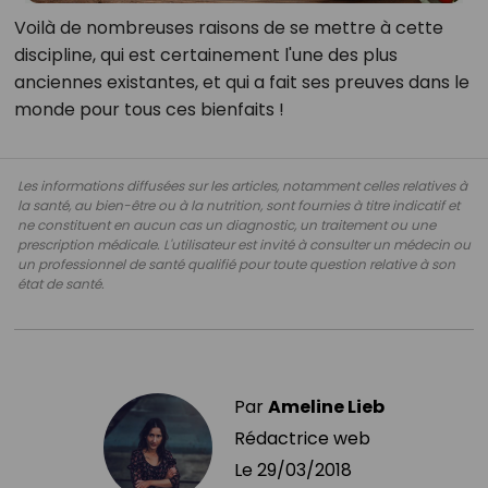
Voilà de nombreuses raisons de se mettre à cette
discipline, qui est certainement l'une des plus
anciennes existantes, et qui a fait ses preuves dans le
monde pour tous ces bienfaits !
Les informations diffusées sur les articles, notamment celles relatives à
la santé, au bien-être ou à la nutrition, sont fournies à titre indicatif et
ne constituent en aucun cas un diagnostic, un traitement ou une
prescription médicale. L'utilisateur est invité à consulter un médecin ou
un professionnel de santé qualifié pour toute question relative à son
état de santé.
Par
Ameline Lieb
Rédactrice web
Le
29/03/2018