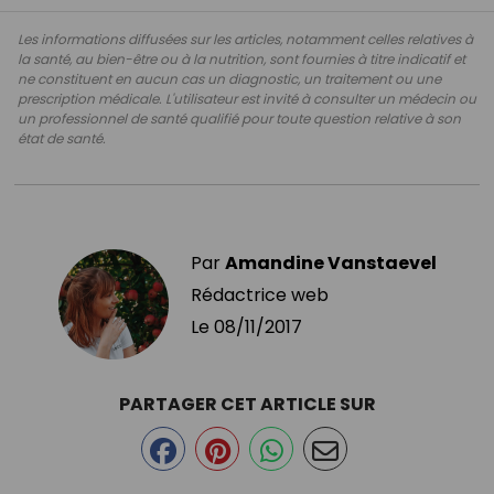
Les informations diffusées sur les articles, notamment celles relatives à
la santé, au bien-être ou à la nutrition, sont fournies à titre indicatif et
ne constituent en aucun cas un diagnostic, un traitement ou une
prescription médicale. L'utilisateur est invité à consulter un médecin ou
un professionnel de santé qualifié pour toute question relative à son
état de santé.
Par
Amandine Vanstaevel
Rédactrice web
Le
08/11/2017
PARTAGER CET ARTICLE SUR