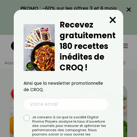
×
PROMO : -60% sur les offres 3 et 6 mois
×
avec le code CROQ60
Recevez
VOIR LA PROMO
gratuitement
180 recettes
inédites de
Accueil
Actus
Alimentation
Zoom Sur La Vitamine C
CROQ !
Ainsi que la newsletter promotionnelle
de CROQ.
Je consens à ce que la société Digital
Prisma Players analyse le taux d'ouverture
des courriels pour mesurer et optimiser les
performances des campagnes. Nous
pourrons savoir si vous ouvrez les