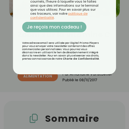
courriels, l'heure à laquelle vous le faites
ainsi que des informations sur le terminal
que vous utilisez. Pour en savoir plus sur
ces traceurs, voir notre
politique de
confidentialité
.
Je reçois mon cadeau !
Zoom sur la vitamine C
Votre adresse email sera utilisée par Digital Prisma Players
pour vous envoyer votre newsletter contenant des offres
commerciales personnalisées. Vous pourrez vous
désinscrire en utilisant le lien de désabonnement intégré
dans la newsletter. Pour en savoir plus et exercer vos droits,
Découvrez les 11 menus CROQ
prenez connaissance de notre
Charte de Confidentialité
.
Par
Amandine Vanstaevel
ALIMENTATION
Publié le
08/11/2017
Sommaire