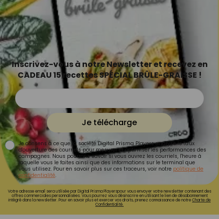
Inscrivez-vous à notre Newsletter et recevez en
CADEAU 15 recettes SPÉCIAL BRÛLE-GRAISSE !
Je télécharge
Je consens à ce que la société Digital Prisma Players analyse le taux
d'ouverture des courriels pour mesurer et optimiser les performances des
campagnes. Nous pourrons savoir si vous ouvrez les courriels, l'heure à
laquelle vous le faites ainsi que des informations sur le terminal que
vous utilisez. Pour en savoir plus sur ces traceurs, voir notre
politique de
confidentialité
.
Votre adresse email sera utilisée par Digital Prisma Playerspour vous envoyer votre newsletter contenant des
offres commerciales personnalisées. Vous pourrez vous désinscrire en utilisant le lien de désabonnement
intégré dans la newsletter. Pour en savoir plus et exercer vos droits, prenez connaissance de notre
Charte de
Confidentialité.