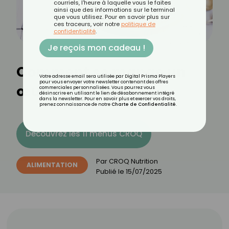
courriels, l'heure à laquelle vous le faites
ainsi que des informations sur le terminal
que vous utilisez. Pour en savoir plus sur
ces traceurs, voir notre
politique de
confidentialité
.
Je reçois mon cadeau !
Comment se mange un
Votre adresse email sera utilisée par Digital Prisma Players
pour vous envoyer votre newsletter contenant des offres
œuf à la coque ?
commerciales personnalisées. Vous pourrez vous
désinscrire en utilisant le lien de désabonnement intégré
dans la newsletter. Pour en savoir plus et exercer vos droits,
prenez connaissance de notre
Charte de Confidentialité
.
Découvrez les 11 menus CROQ
Par
CROQ Nutrition
ALIMENTATION
Publié le
15/07/2025