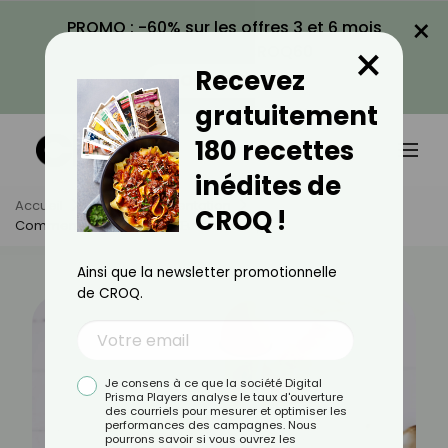
×
PROMO : -60% sur les offres 3 et 6 mois
×
avec le code CROQ60
Recevez
VOIR LA PROMO
gratuitement
180 recettes
inédites de
Accueil
Actus
Alimentation
CROQ !
Comment Se Mange Un Œuf À La Coque ?
Ainsi que la newsletter promotionnelle
de CROQ.
Je consens à ce que la société Digital
Prisma Players analyse le taux d'ouverture
des courriels pour mesurer et optimiser les
performances des campagnes. Nous
pourrons savoir si vous ouvrez les