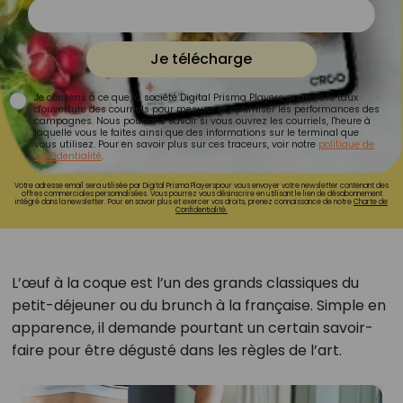
Je télécharge
Je consens à ce que la société Digital Prisma Players analyse le taux
d'ouverture des courriels pour mesurer et optimiser les performances des
campagnes. Nous pourrons savoir si vous ouvrez les courriels, l'heure à
laquelle vous le faites ainsi que des informations sur le terminal que
vous utilisez. Pour en savoir plus sur ces traceurs, voir notre
politique de
confidentialité
.
Votre adresse email sera utilisée par Digital Prisma Playerspour vous envoyer votre newsletter contenant des
offres commerciales personnalisées. Vous pourrez vous désinscrire en utilisant le lien de désabonnement
intégré dans la newsletter. Pour en savoir plus et exercer vos droits, prenez connaissance de notre
Charte de
Confidentialité.
L’œuf à la coque est l’un des grands classiques du
petit-déjeuner ou du brunch à la française. Simple en
apparence, il demande pourtant un certain savoir-
faire pour être dégusté dans les règles de l’art.