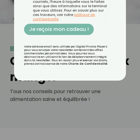
courriels, l'heure à laquelle vous le faites
ainsi que des informations sur le terminal
que vous utilisez. Pour en savoir plus sur
ces traceurs, voir notre
politique de
confidentialité
.
Je reçois mon cadeau !
Bien manger
Votre adresse email sera utilisée par Digital Prisma Players
pour vous envoyer votre newsletter contenant des offres
commerciales personnalisées. Vous pourrez vous
On apprend à mieux
désinscrire en utilisant le lien de désabonnement intégré
dans la newsletter. Pour en savoir plus et exercer vos droits,
prenez connaissance de notre
Charte de Confidentialité
.
manger
Tous nos conseils pour retrouver une
alimentation saine et équilibrée !