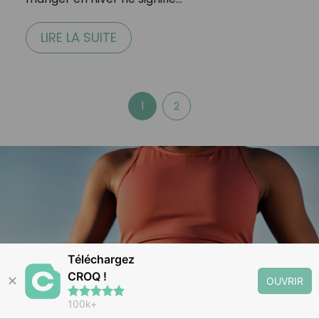
LIRE LA SUITE
1
2
Téléchargez
CROQ !
✕
OUVRIR
100k+