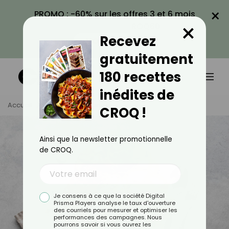
×
PROMO : -60% sur les offres 3 et 6 mois
×
avec le code CROQ60
Recevez
VOIR LA PROMO
gratuitement
180 recettes
inédites de
Accueil
Tag
Bien Manger
CROQ !
Ainsi que la newsletter promotionnelle
de CROQ.
Je consens à ce que la société Digital
Prisma Players analyse le taux d'ouverture
des courriels pour mesurer et optimiser les
performances des campagnes. Nous
pourrons savoir si vous ouvrez les