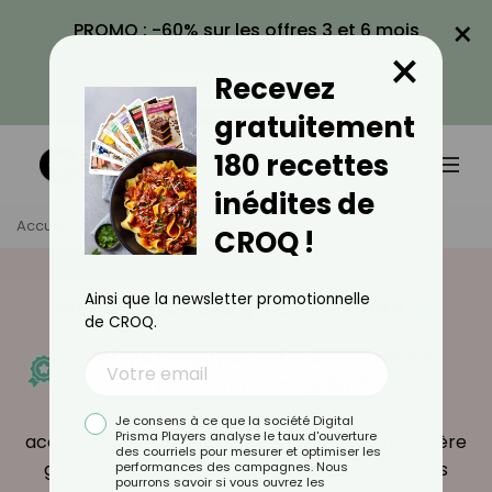
×
PROMO : -60% sur les offres 3 et 6 mois
×
avec le code CROQ60
Recevez
VOIR LA PROMO
gratuitement
180 recettes
inédites de
Accueil
Programme
Menu À Matière Grasse Réduite
CROQ !
Ainsi que la newsletter promotionnelle
Menu à matière grasse réduite
de CROQ.
Menu conçu par notre diététicienne
nutritionniste diplômée
Ce menu à 1500 calories a été conçu pour
Je consens à ce que la société Digital
Prisma Players analyse le taux d'ouverture
accompagner une alimentation réduite en matière
des courriels pour mesurer et optimiser les
grasse, sans renoncer au plaisir. Il privilégie des
performances des campagnes. Nous
pourrons savoir si vous ouvrez les