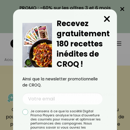
×
PROMO : -60% sur les offres 3 et 6 mois
×
avec le code CROQ60
Recevez
VOIR LA PROMO
gratuitement
180 recettes
inédites de
Accueil
Programme
Menu Stabilisation
CROQ !
Ainsi que la newsletter promotionnelle
Le menu stabilisation
de CROQ.
Menu conçu par notre diététicienne
nutritionniste diplômée
Ce menu stabilisation à 1800 calories est conçu
Je consens à ce que la société Digital
Prisma Players analyse le taux d'ouverture
pour accompagner la transition après une perte de
des courriels pour mesurer et optimiser les
poids réussie. Il permet de maintenir un équilibre
performances des campagnes. Nous
pourrons savoir si vous ouvrez les