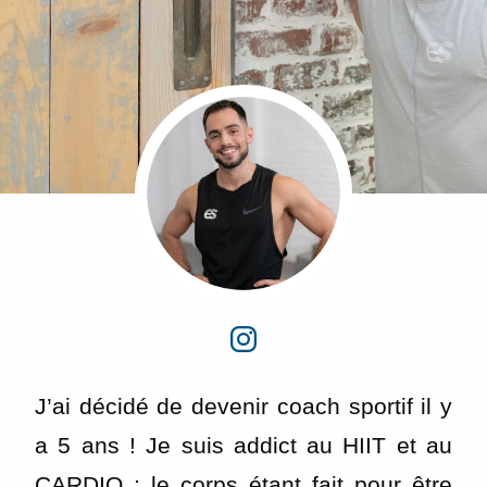
courriels, l'heure à laquelle vous le faites
ainsi que des informations sur le terminal
que vous utilisez. Pour en savoir plus sur
ces traceurs, voir notre
politique de
confidentialité
.
Je reçois mon cadeau !
Votre adresse email sera utilisée par Digital Prisma Players
pour vous envoyer votre newsletter contenant des offres
commerciales personnalisées. Vous pourrez vous
désinscrire en utilisant le lien de désabonnement intégré
dans la newsletter. Pour en savoir plus et exercer vos droits,
prenez connaissance de notre
Charte de Confidentialité
.
J’ai décidé de devenir coach sportif il y
a 5 ans ! Je suis addict au HIIT et au
CARDIO : le corps étant fait pour être