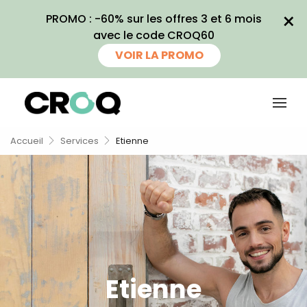
×
PROMO : -60% sur les offres 3 et 6 mois
×
avec le code CROQ60
Recevez
VOIR LA PROMO
gratuitement
180 recettes
inédites de
Accueil
Services
Etienne
CROQ !
Ainsi que la newsletter promotionnelle
de CROQ.
Je consens à ce que la société Digital
Prisma Players analyse le taux d'ouverture
Etienne
des courriels pour mesurer et optimiser les
performances des campagnes. Nous
pourrons savoir si vous ouvrez les