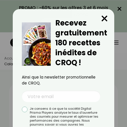
×
PROMO : -60% sur les offres 3 et 6 mois
×
avec le code CROQ60
Recevez
VOIR LA PROMO
gratuitement
180 recettes
inédites de
Accueil
Actus
Alimentation
CROQ !
Calamar : Bienfaits, Valeurs Nutritionnelles Et Recettes
Ainsi que la newsletter promotionnelle
de CROQ.
Je consens à ce que la société Digital
Prisma Players analyse le taux d'ouverture
des courriels pour mesurer et optimiser les
performances des campagnes. Nous
pourrons savoir si vous ouvrez les