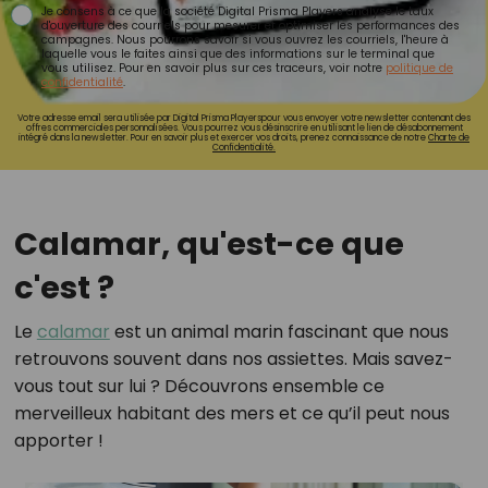
Je consens à ce que la société Digital Prisma Players analyse le taux
d'ouverture des courriels pour mesurer et optimiser les performances des
campagnes. Nous pourrons savoir si vous ouvrez les courriels, l'heure à
laquelle vous le faites ainsi que des informations sur le terminal que
vous utilisez. Pour en savoir plus sur ces traceurs, voir notre
politique de
confidentialité
.
Votre adresse email sera utilisée par Digital Prisma Playerspour vous envoyer votre newsletter contenant des
offres commerciales personnalisées. Vous pourrez vous désinscrire en utilisant le lien de désabonnement
intégré dans la newsletter. Pour en savoir plus et exercer vos droits, prenez connaissance de notre
Charte de
Confidentialité.
Calamar, qu'est-ce que
c'est ?
Le
calamar
est un animal marin fascinant que nous
retrouvons souvent dans nos assiettes. Mais savez-
vous tout sur lui ? Découvrons ensemble ce
merveilleux habitant des mers et ce qu’il peut nous
apporter !