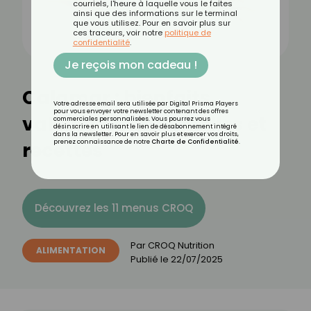
courriels, l'heure à laquelle vous le faites
ainsi que des informations sur le terminal
que vous utilisez. Pour en savoir plus sur
ces traceurs, voir notre
politique de
confidentialité
.
Je reçois mon cadeau !
Calamar : bienfaits,
Votre adresse email sera utilisée par Digital Prisma Players
pour vous envoyer votre newsletter contenant des offres
valeurs nutritionnelles et
commerciales personnalisées. Vous pourrez vous
désinscrire en utilisant le lien de désabonnement intégré
dans la newsletter. Pour en savoir plus et exercer vos droits,
recettes
prenez connaissance de notre
Charte de Confidentialité
.
Découvrez les 11 menus CROQ
Par
CROQ Nutrition
ALIMENTATION
Publié le
22/07/2025