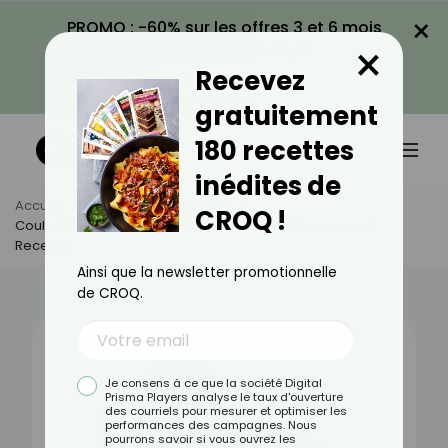
×
PROMO : -60% sur les offres 3 et 6 mois
×
avec le code CROQ60
Recevez
VOIR LA PROMO
gratuitement
180 recettes
inédites de
Accueil
Actus
Alimentation
CROQ !
Coulis De Framboise : Bienfaits, Valeurs Nutritionnelles Et
Recettes
Ainsi que la newsletter promotionnelle
de CROQ.
Je consens à ce que la société Digital
Prisma Players analyse le taux d'ouverture
des courriels pour mesurer et optimiser les
performances des campagnes. Nous
pourrons savoir si vous ouvrez les