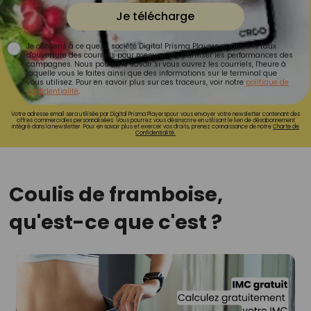
Je télécharge
Je consens à ce que la société Digital Prisma Players analyse le taux
d'ouverture des courriels pour mesurer et optimiser les performances des
campagnes. Nous pourrons savoir si vous ouvrez les courriels, l'heure à
laquelle vous le faites ainsi que des informations sur le terminal que
vous utilisez. Pour en savoir plus sur ces traceurs, voir notre
politique de
confidentialité
.
Votre adresse email sera utilisée par Digital Prisma Playerspour vous envoyer votre newsletter contenant des
offres commerciales personnalisées. Vous pourrez vous désinscrire en utilisant le lien de désabonnement
intégré dans la newsletter. Pour en savoir plus et exercer vos droits, prenez connaissance de notre
Charte de
Confidentialité.
Coulis de framboise,
qu'est-ce que c'est ?