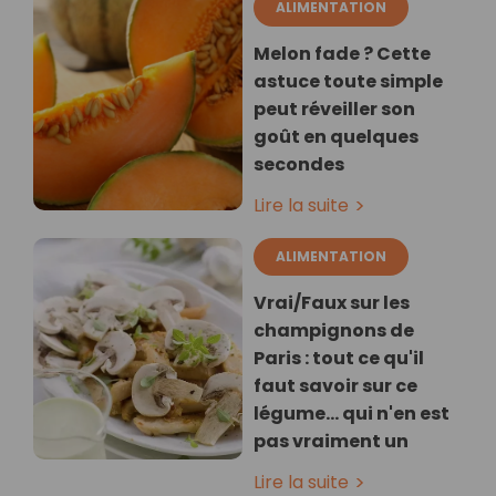
ALIMENTATION
Melon fade ? Cette
astuce toute simple
peut réveiller son
goût en quelques
secondes
Lire la suite
ALIMENTATION
Vrai/Faux sur les
champignons de
Paris : tout ce qu'il
faut savoir sur ce
légume… qui n'en est
pas vraiment un
Lire la suite