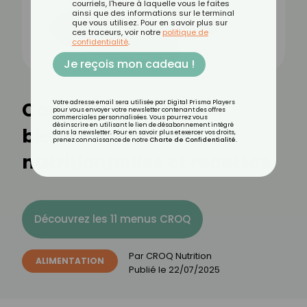
courriels, l'heure à laquelle vous le faites
ainsi que des informations sur le terminal
que vous utilisez. Pour en savoir plus sur
ces traceurs, voir notre
politique de
confidentialité
.
Je reçois mon cadeau !
Coulis de framboise :
Votre adresse email sera utilisée par Digital Prisma Players
pour vous envoyer votre newsletter contenant des offres
commerciales personnalisées. Vous pourrez vous
désinscrire en utilisant le lien de désabonnement intégré
bienfaits, valeurs
dans la newsletter. Pour en savoir plus et exercer vos droits,
prenez connaissance de notre
Charte de Confidentialité
.
nutritionnelles et recettes
Découvrez les 11 menus CROQ
Par
CROQ Nutrition
ALIMENTATION
Publié le
22/07/2025