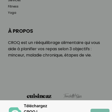
Services
Fitness
Yoga
À PROPOS
CROQ est un rééquilibrage alimentaire qui vous
aide à planifier vos repas selon 3 objectifs :
minceur, maladie chronique, étapes de vie.
Téléchargez
CROQ !