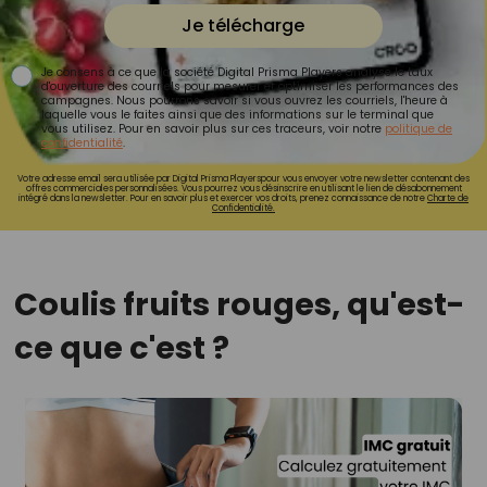
Je télécharge
Je consens à ce que la société Digital Prisma Players analyse le taux
d'ouverture des courriels pour mesurer et optimiser les performances des
campagnes. Nous pourrons savoir si vous ouvrez les courriels, l'heure à
laquelle vous le faites ainsi que des informations sur le terminal que
vous utilisez. Pour en savoir plus sur ces traceurs, voir notre
politique de
confidentialité
.
Votre adresse email sera utilisée par Digital Prisma Playerspour vous envoyer votre newsletter contenant des
offres commerciales personnalisées. Vous pourrez vous désinscrire en utilisant le lien de désabonnement
intégré dans la newsletter. Pour en savoir plus et exercer vos droits, prenez connaissance de notre
Charte de
Confidentialité.
Coulis fruits rouges, qu'est-
ce que c'est ?