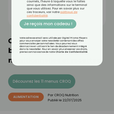
courriels, l'heure à laquelle vous le faites
ainsi que des informations sur le terminal
que vous utilisez. Pour en savoir plus sur
ces traceurs, voir notre
politique de
confidentialité
.
Je reçois mon cadeau !
Coulis fruits rouges :
Votre adresse email sera utilisée par Digital Prisma Players
pour vous envoyer votre newsletter contenant des offres
commerciales personnalisées. Vous pourrez vous
désinscrire en utilisant le lien de désabonnement intégré
bienfaits, valeurs
dans la newsletter. Pour en savoir plus et exercer vos droits,
prenez connaissance de notre
Charte de Confidentialité
.
nutritionnelles et recettes
Découvrez les 11 menus CROQ
Par
CROQ Nutrition
ALIMENTATION
Publié le
22/07/2025