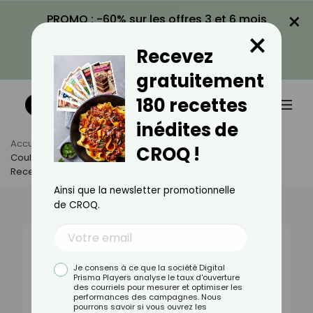
×
PROMO : -60% sur les offres 3 et 6 mois
×
avec le code CROQ60
Recevez
VOIR LA PROMO
gratuitement
180 recettes
inédites de
Accueil
Actus
Alimentation
CROQ !
Coulis Fruits Rouges : Bienfaits, Valeurs Nutritionnelles Et
Recettes
Ainsi que la newsletter promotionnelle
de CROQ.
Je consens à ce que la société Digital
Prisma Players analyse le taux d'ouverture
des courriels pour mesurer et optimiser les
performances des campagnes. Nous
pourrons savoir si vous ouvrez les