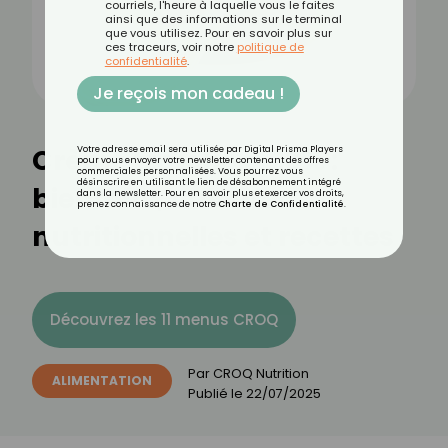
courriels, l'heure à laquelle vous le faites
ainsi que des informations sur le terminal
que vous utilisez. Pour en savoir plus sur
ces traceurs, voir notre
politique de
confidentialité
.
Je reçois mon cadeau !
Crème fraîche à 20% :
Votre adresse email sera utilisée par Digital Prisma Players
pour vous envoyer votre newsletter contenant des offres
commerciales personnalisées. Vous pourrez vous
désinscrire en utilisant le lien de désabonnement intégré
bienfaits, valeurs
dans la newsletter. Pour en savoir plus et exercer vos droits,
prenez connaissance de notre
Charte de Confidentialité
.
nutritionnelles et recettes
Découvrez les 11 menus CROQ
Par
CROQ Nutrition
ALIMENTATION
Publié le
22/07/2025