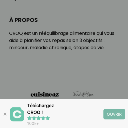
À PROPOS
CROQ est un rééquilibrage alimentaire qui vous
aide à planifier vos repas selon 3 objectifs :
minceur, maladie chronique, étapes de vie.
Téléchargez
CROQ !
✕
OUVRIR
100k+