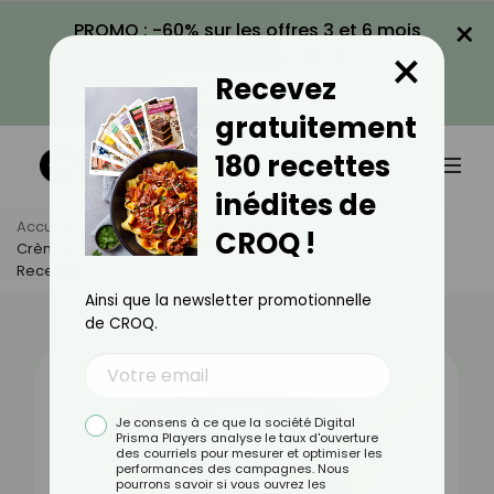
×
PROMO : -60% sur les offres 3 et 6 mois
×
avec le code CROQ60
Recevez
VOIR LA PROMO
gratuitement
180 recettes
inédites de
Accueil
Actus
Alimentation
CROQ !
Crème Fraîche À 20% : Bienfaits, Valeurs Nutritionnelles Et
Recettes
Ainsi que la newsletter promotionnelle
de CROQ.
Je consens à ce que la société Digital
Prisma Players analyse le taux d'ouverture
des courriels pour mesurer et optimiser les
performances des campagnes. Nous
pourrons savoir si vous ouvrez les