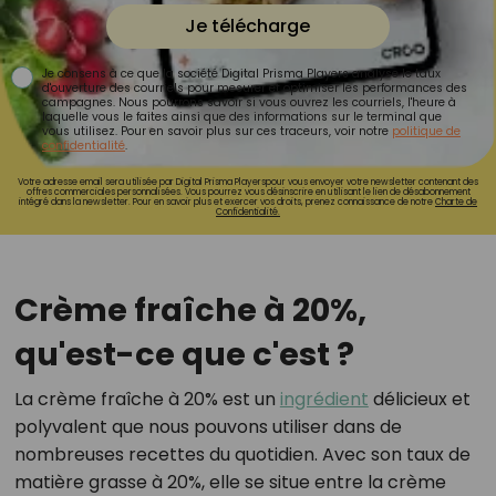
Je télécharge
Je consens à ce que la société Digital Prisma Players analyse le taux
d'ouverture des courriels pour mesurer et optimiser les performances des
campagnes. Nous pourrons savoir si vous ouvrez les courriels, l'heure à
laquelle vous le faites ainsi que des informations sur le terminal que
vous utilisez. Pour en savoir plus sur ces traceurs, voir notre
politique de
confidentialité
.
Votre adresse email sera utilisée par Digital Prisma Playerspour vous envoyer votre newsletter contenant des
offres commerciales personnalisées. Vous pourrez vous désinscrire en utilisant le lien de désabonnement
intégré dans la newsletter. Pour en savoir plus et exercer vos droits, prenez connaissance de notre
Charte de
Confidentialité.
Crème fraîche à 20%,
qu'est-ce que c'est ?
La crème fraîche à 20% est un
ingrédient
délicieux et
polyvalent que nous pouvons utiliser dans de
nombreuses recettes du quotidien. Avec son taux de
matière grasse à 20%, elle se situe entre la crème