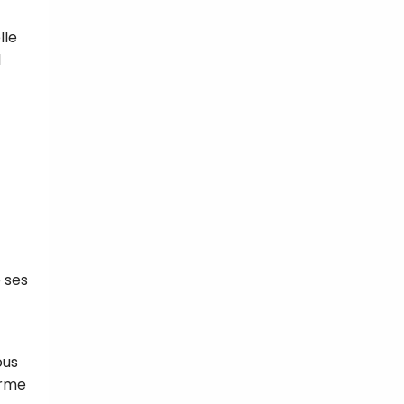
lle
l
e ses
ous
orme