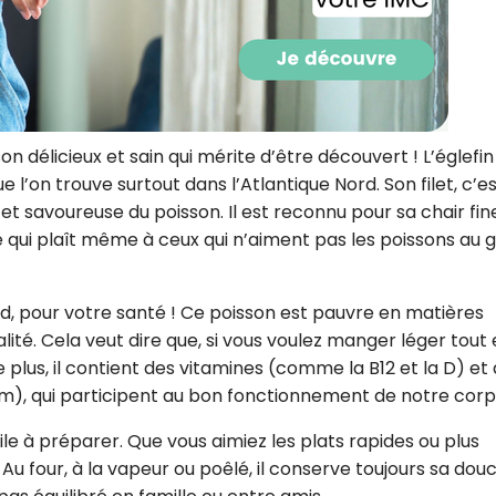
CROQ.
Je consens à ce que la société Digi
Prisma Players analyse le taux d'ou
on délicieux et sain qui mérite d’être découvert ! L’églefin
des courriels pour mesurer et optim
 l’on trouve surtout dans l’Atlantique Nord. Son filet, c’e
performances des campagnes. No
pourrons savoir si vous ouvrez les co
et savoureuse du poisson. Il est reconnu pour sa chair fin
l'heure à laquelle vous le faites ains
 qui plaît même à ceux qui n’aiment pas les poissons au 
des informations sur le terminal qu
utilisez. Pour en savoir plus sur ces 
voir notre
politique de confidentialit
bord, pour votre santé ! Ce poisson est pauvre en matières
Je reçois mon cadeau !
lité. Cela veut dire que, si vous voulez manger léger tout
 De plus, il contient des vitamines (comme la B12 et la D) et
Votre adresse email sera utilisée par Digital Prisma Playe
m), qui participent au bon fonctionnement de notre corp
envoyer votre newsletter contenant des offres commercial
personnalisées. Vous pourrez vous désinscrire en utilisan
désabonnement intégré dans la newsletter. Pour en savoi
acile à préparer. Que vous aimiez les plats rapides ou plus
exercer vos droits, prenez connaissance de notre
Charte 
Confidentialité
.
 Au four, à la vapeur ou poêlé, il conserve toujours sa douc