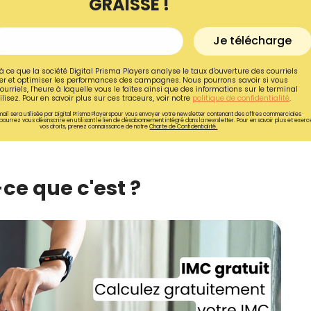
GRAISSE !
Je télécharge
à ce que la société Digital Prisma Players analyse le taux d'ouverture des courriels
r et optimiser les performances des campagnes. Nous pourrons savoir si vous
ourriels, l'heure à laquelle vous le faites ainsi que des informations sur le terminal
lisez. Pour en savoir plus sur ces traceurs, voir notre
politique de confidentialité
.
ail sera utilisée par Digital Prisma Playerspour vous envoyer votre newsletter contenant des offres commerciales
pourrez vous désinscrire en utilisant le lien de désabonnement intégré dans la newsletter. Pour en savoir plus et exerc
vos droits, prenez connaissance de notre
Charte de Confidentialité.
-ce que c'est ?
Recevez gratuitemen
recettes inédites de
!
Ainsi que la newsletter promotio