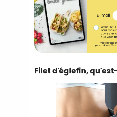
E-mail
Je consens 
pour mesure
ouvrez les c
que vous uti
Votre adresse em
personnalisées. Vous 
Filet d'églefin, qu'est