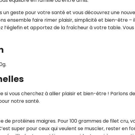
as équilibré en famille ou entre amis.
aites un geste pour votre santé et vous découvrez une nouve
 ensemble faire rimer plaisir, simplicité et bien-être – i
ez l’églefin et apportez de la fraîcheur à votre table. Vous
n
0g.
nelles
e si vous cherchez à allier plaisir et bien-être ! Parlons d
 pour notre santé.
rce de protéines maigres. Pour 100 grammes de filet cru, v
C’est super pour ceux qui veulent se muscler, rester en f