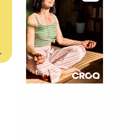
er
×
t 180
 CROQ
nnelle de