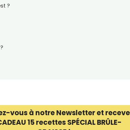
est ?
 ?
ez-vous à notre Newsletter et receve
CADEAU 15 recettes SPÉCIAL BRÛLE-