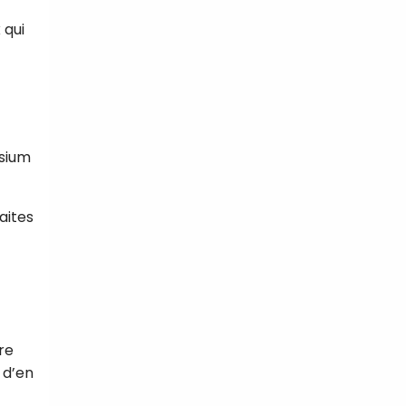
 qui
ssium
faites
gre
 d’en