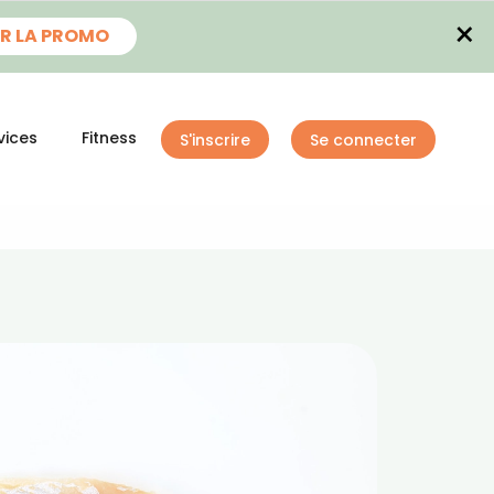
×
R LA PROMO
vices
Fitness
S'inscrire
Se connecter