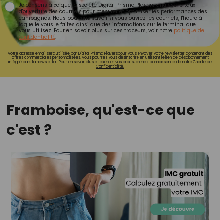
Je consens à ce que la société Digital Prisma Players analyse le taux
d'ouverture des courriels pour mesurer et optimiser les performances des
campagnes. Nous pourrons savoir si vous ouvrez les courriels, l'heure à
laquelle vous le faites ainsi que des informations sur le terminal que
vous utilisez. Pour en savoir plus sur ces traceurs, voir notre
politique de
confidentialité
.
Votre adresse email sera utilisée par Digital Prisma Playerspour vous envoyer votre newsletter contenant des
offres commerciales personnalisées. Vous pourrez vous désinscrire en utilisant le lien de désabonnement
intégré dans la newsletter. Pour en savoir plus et exercer vos droits, prenez connaissance de notre
Charte de
Confidentialité.
Framboise, qu'est-ce que
c'est ?