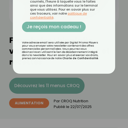
courriels, l'heure à laquelle vous le faites
ainsi que des informations sur le terminal
que vous utilisez. Pour en savoir plus sur
ces traceurs, voir notre
politique de
confidentialité
.
Je reçois mon cadeau !
Framboise : bienfaits,
Votre adresse email sera utilisée par Digital Prisma Players
pour vous envoyer votre newsletter contenant des offres
valeurs nutritionnelles et
commerciales personnalisées. Vous pourrez vous
désinscrire en utilisant le lien de désabonnement intégré
dans la newsletter. Pour en savoir plus et exercer vos droits,
recettes
prenez connaissance de notre
Charte de Confidentialité
.
Découvrez les 11 menus CROQ
Par
CROQ Nutrition
ALIMENTATION
Publié le
22/07/2025