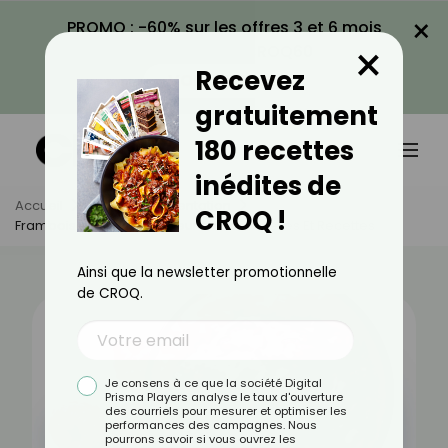
×
PROMO : -60% sur les offres 3 et 6 mois
×
avec le code CROQ60
Recevez
VOIR LA PROMO
gratuitement
180 recettes
inédites de
Accueil
Actus
Alimentation
CROQ !
Framboise : Bienfaits, Valeurs Nutritionnelles Et Recettes
Ainsi que la newsletter promotionnelle
de CROQ.
Je consens à ce que la société Digital
Prisma Players analyse le taux d'ouverture
des courriels pour mesurer et optimiser les
performances des campagnes. Nous
pourrons savoir si vous ouvrez les