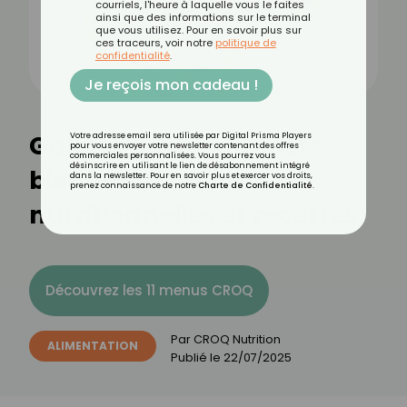
courriels, l'heure à laquelle vous le faites
ainsi que des informations sur le terminal
que vous utilisez. Pour en savoir plus sur
ces traceurs, voir notre
politique de
confidentialité
.
Je reçois mon cadeau !
Galette de riz complet :
Votre adresse email sera utilisée par Digital Prisma Players
pour vous envoyer votre newsletter contenant des offres
commerciales personnalisées. Vous pourrez vous
désinscrire en utilisant le lien de désabonnement intégré
bienfaits, valeurs
dans la newsletter. Pour en savoir plus et exercer vos droits,
prenez connaissance de notre
Charte de Confidentialité
.
nutritionnelles et recettes
Découvrez les 11 menus CROQ
Par
CROQ Nutrition
ALIMENTATION
Publié le
22/07/2025