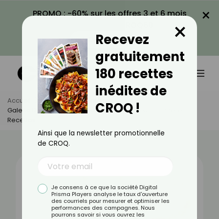
×
PROMO : -60% sur les offres 3 et 6 mois
×
avec le code CROQ60
Recevez
VOIR LA PROMO
gratuitement
180 recettes
inédites de
Accueil
Actus
Alimentation
CROQ !
Galette De Riz Complet : Bienfaits, Valeurs Nutritionnelles Et
Recettes
Ainsi que la newsletter promotionnelle
de CROQ.
Je consens à ce que la société Digital
Prisma Players analyse le taux d'ouverture
des courriels pour mesurer et optimiser les
performances des campagnes. Nous
pourrons savoir si vous ouvrez les