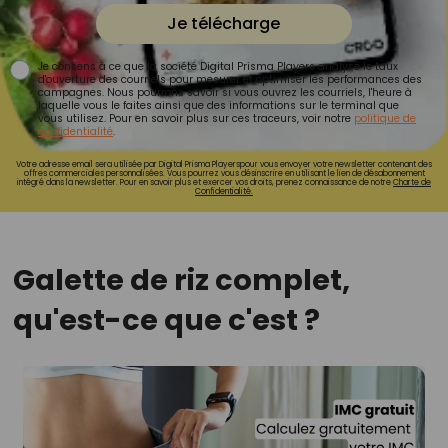
Je télécharge
Je consens à ce que la société Digital Prisma Players analyse le taux
d'ouverture des courriels pour mesurer et optimiser les performances des
campagnes. Nous pourrons savoir si vous ouvrez les courriels, l'heure à
laquelle vous le faites ainsi que des informations sur le terminal que
vous utilisez. Pour en savoir plus sur ces traceurs, voir notre
politique de
confidentialité
.
Votre adresse email sera utilisée par Digital Prisma Playerspour vous envoyer votre newsletter contenant des
offres commerciales personnalisées. Vous pourrez vous désinscrire en utilisant le lien de désabonnement
intégré dans la newsletter. Pour en savoir plus et exercer vos droits, prenez connaissance de notre
Charte de
Confidentialité.
Galette de riz complet,
qu'est-ce que c'est ?