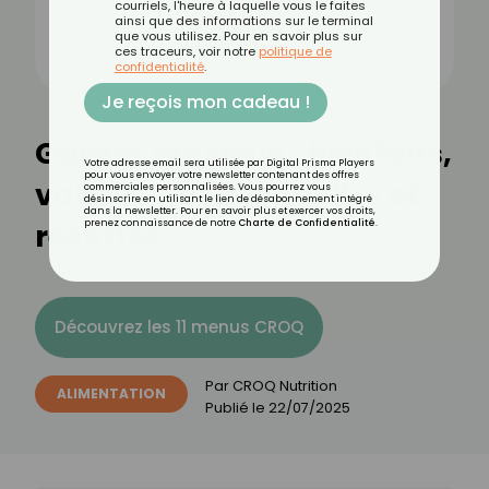
courriels, l'heure à laquelle vous le faites
ainsi que des informations sur le terminal
que vous utilisez. Pour en savoir plus sur
ces traceurs, voir notre
politique de
confidentialité
.
Je reçois mon cadeau !
Garam massala : bienfaits,
Votre adresse email sera utilisée par Digital Prisma Players
pour vous envoyer votre newsletter contenant des offres
valeurs nutritionnelles et
commerciales personnalisées. Vous pourrez vous
désinscrire en utilisant le lien de désabonnement intégré
dans la newsletter. Pour en savoir plus et exercer vos droits,
recettes
prenez connaissance de notre
Charte de Confidentialité
.
Découvrez les 11 menus CROQ
Par
CROQ Nutrition
ALIMENTATION
Publié le
22/07/2025