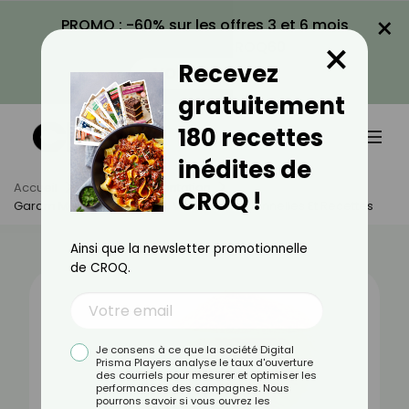
×
PROMO : -60% sur les offres 3 et 6 mois
×
avec le code CROQ60
Recevez
VOIR LA PROMO
gratuitement
180 recettes
inédites de
Accueil
Actus
Alimentation
CROQ !
Garam Massala : Bienfaits, Valeurs Nutritionnelles Et Recettes
Ainsi que la newsletter promotionnelle
de CROQ.
Je consens à ce que la société Digital
Prisma Players analyse le taux d'ouverture
des courriels pour mesurer et optimiser les
performances des campagnes. Nous
pourrons savoir si vous ouvrez les