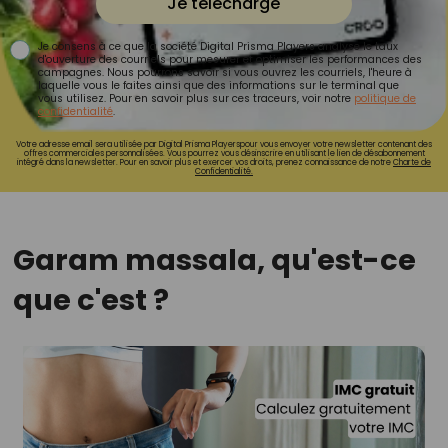
Je télécharge
Je consens à ce que la société Digital Prisma Players analyse le taux
d'ouverture des courriels pour mesurer et optimiser les performances des
campagnes. Nous pourrons savoir si vous ouvrez les courriels, l'heure à
laquelle vous le faites ainsi que des informations sur le terminal que
vous utilisez. Pour en savoir plus sur ces traceurs, voir notre
politique de
confidentialité
.
Votre adresse email sera utilisée par Digital Prisma Playerspour vous envoyer votre newsletter contenant des
offres commerciales personnalisées. Vous pourrez vous désinscrire en utilisant le lien de désabonnement
intégré dans la newsletter. Pour en savoir plus et exercer vos droits, prenez connaissance de notre
Charte de
Confidentialité.
Garam massala, qu'est-ce
que c'est ?