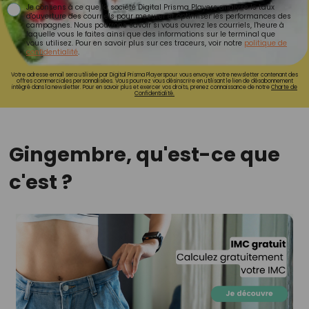
Je consens à ce que la société Digital Prisma Players analyse le taux
d'ouverture des courriels pour mesurer et optimiser les performances des
campagnes. Nous pourrons savoir si vous ouvrez les courriels, l'heure à
laquelle vous le faites ainsi que des informations sur le terminal que
vous utilisez. Pour en savoir plus sur ces traceurs, voir notre
politique de
confidentialité
.
Votre adresse email sera utilisée par Digital Prisma Playerspour vous envoyer votre newsletter contenant des
offres commerciales personnalisées. Vous pourrez vous désinscrire en utilisant le lien de désabonnement
intégré dans la newsletter. Pour en savoir plus et exercer vos droits, prenez connaissance de notre
Charte de
Confidentialité.
Gingembre, qu'est-ce que
c'est ?