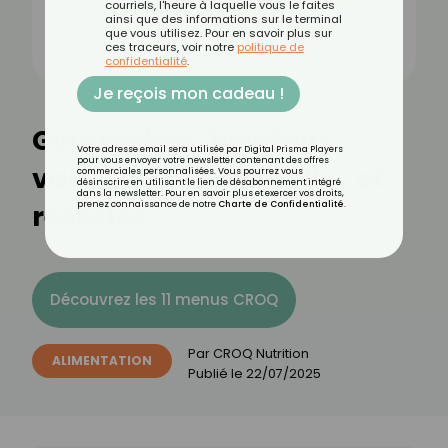
courriels, l'heure à laquelle vous le faites
ainsi que des informations sur le terminal
que vous utilisez. Pour en savoir plus sur
ces traceurs, voir notre
politique de
confidentialité
.
Je reçois mon cadeau !
Gingembre : bienfaits,
Votre adresse email sera utilisée par Digital Prisma Players
pour vous envoyer votre newsletter contenant des offres
valeurs nutritionnelles et
commerciales personnalisées. Vous pourrez vous
désinscrire en utilisant le lien de désabonnement intégré
dans la newsletter. Pour en savoir plus et exercer vos droits,
recettes
prenez connaissance de notre
Charte de Confidentialité
.
Découvrez les 11 menus CROQ
Par
CROQ Nutrition
ALIMENTATION
Publié le
22/07/2025