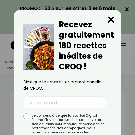
×
PROMO : -60% sur les offres 3 et 6 mois
×
avec le code CROQ60
Recevez
VOIR LA PROMO
gratuitement
180 recettes
inédites de
Accueil
Actus
Alimentation
CROQ !
Gingembre : Bienfaits, Valeurs Nutritionnelles Et Recettes
Ainsi que la newsletter promotionnelle
de CROQ.
Je consens à ce que la société Digital
Prisma Players analyse le taux d'ouverture
des courriels pour mesurer et optimiser les
performances des campagnes. Nous
pourrons savoir si vous ouvrez les