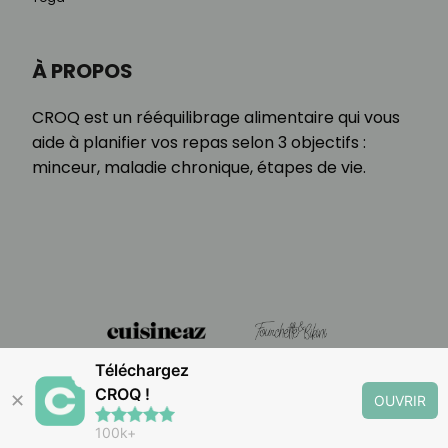
À PROPOS
CROQ est un rééquilibrage alimentaire qui vous
aide à planifier vos repas selon 3 objectifs :
minceur, maladie chronique, étapes de vie.
Téléchargez
CROQ !
✕
OUVRIR
100k+