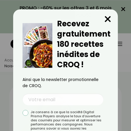
×
PROMO : -60% sur les offres 3 et 6 mois
×
avec le code CROQ60
Recevez
VOIR LA PROMO
gratuitement
180 recettes
inédites de
Accueil
Actus
Alimentation
CROQ !
Noisettes : Bienfaits, Valeurs Nutritionnelles Et Recettes
Ainsi que la newsletter promotionnelle
de CROQ.
Je consens à ce que la société Digital
Prisma Players analyse le taux d'ouverture
des courriels pour mesurer et optimiser les
performances des campagnes. Nous
pourrons savoir si vous ouvrez les