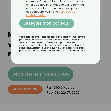
courriels, l'heure à laquelle vous le faites
ainsi que des informations sur le terminal
que vous utilisez. Pour en savoir plus sur
ces traceurs, voir notre
politique de
confidentialité
.
Je reçois mon cadeau !
Noisettes : bienfaits,
Votre adresse email sera utilisée par Digital Prisma Players
pour vous envoyer votre newsletter contenant des offres
valeurs nutritionnelles et
commerciales personnalisées. Vous pourrez vous
désinscrire en utilisant le lien de désabonnement intégré
dans la newsletter. Pour en savoir plus et exercer vos droits,
recettes
prenez connaissance de notre
Charte de Confidentialité
.
Découvrez les 11 menus CROQ
Par
CROQ Nutrition
ALIMENTATION
Publié le
22/07/2025