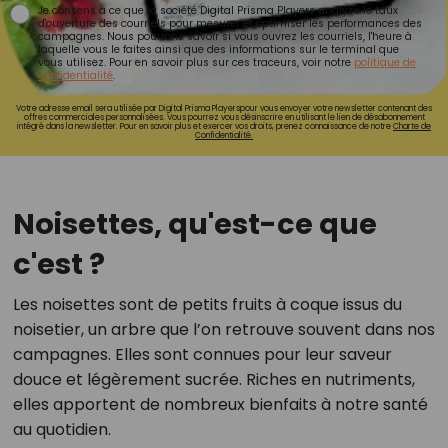
Je consens à ce que la société Digital Prisma Players analyse le taux
d'ouverture des courriels pour mesurer et optimiser les performances des
campagnes. Nous pourrons savoir si vous ouvrez les courriels, l'heure à
laquelle vous le faites ainsi que des informations sur le terminal que
vous utilisez. Pour en savoir plus sur ces traceurs, voir notre
politique de
confidentialité
.
Votre adresse email sera utilisée par Digital Prisma Playerspour vous envoyer votre newsletter contenant des
offres commerciales personnalisées. Vous pourrez vous désinscrire en utilisant le lien de désabonnement
intégré dans la newsletter. Pour en savoir plus et exercer vos droits, prenez connaissance de notre
Charte de
Confidentialité.
Noisettes, qu'est-ce que
c'est ?
Les noisettes sont de petits fruits à coque issus du
noisetier, un arbre que l’on retrouve souvent dans nos
campagnes. Elles sont connues pour leur saveur
douce et légèrement sucrée. Riches en nutriments,
elles apportent de nombreux bienfaits à notre santé
au quotidien.