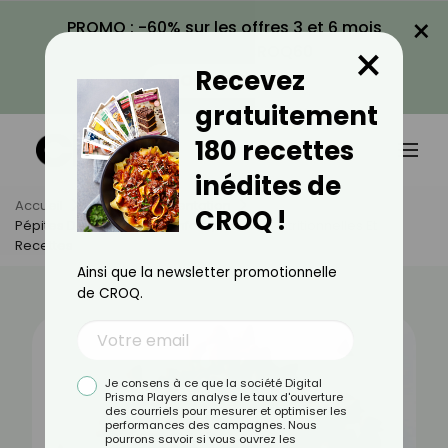
×
PROMO : -60% sur les offres 3 et 6 mois
×
avec le code CROQ60
Recevez
VOIR LA PROMO
gratuitement
180 recettes
inédites de
Accueil
Actus
Alimentation
CROQ !
Pépites De Chocolat : Bienfaits, Valeurs Nutritionnelles Et
Recettes
Ainsi que la newsletter promotionnelle
de CROQ.
Je consens à ce que la société Digital
Prisma Players analyse le taux d'ouverture
des courriels pour mesurer et optimiser les
performances des campagnes. Nous
pourrons savoir si vous ouvrez les