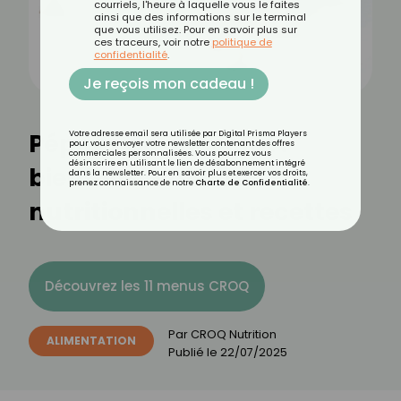
courriels, l'heure à laquelle vous le faites
ainsi que des informations sur le terminal
que vous utilisez. Pour en savoir plus sur
ces traceurs, voir notre
politique de
confidentialité
.
Je reçois mon cadeau !
Pépites de chocolat :
Votre adresse email sera utilisée par Digital Prisma Players
pour vous envoyer votre newsletter contenant des offres
commerciales personnalisées. Vous pourrez vous
désinscrire en utilisant le lien de désabonnement intégré
bienfaits, valeurs
dans la newsletter. Pour en savoir plus et exercer vos droits,
prenez connaissance de notre
Charte de Confidentialité
.
nutritionnelles et recettes
Découvrez les 11 menus CROQ
Par
CROQ Nutrition
ALIMENTATION
Publié le
22/07/2025