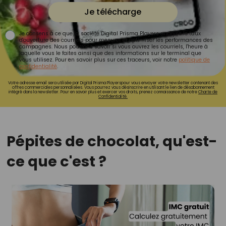
Je télécharge
Je consens à ce que la société Digital Prisma Players analyse le taux
d'ouverture des courriels pour mesurer et optimiser les performances des
campagnes. Nous pourrons savoir si vous ouvrez les courriels, l'heure à
laquelle vous le faites ainsi que des informations sur le terminal que
vous utilisez. Pour en savoir plus sur ces traceurs, voir notre
politique de
confidentialité
.
Votre adresse email sera utilisée par Digital Prisma Playerspour vous envoyer votre newsletter contenant des
offres commerciales personnalisées. Vous pourrez vous désinscrire en utilisant le lien de désabonnement
intégré dans la newsletter. Pour en savoir plus et exercer vos droits, prenez connaissance de notre
Charte de
Confidentialité.
Pépites de chocolat, qu'est-
ce que c'est ?