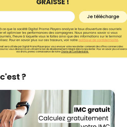
GRAISSE !
Je télécharge
à ce que la société Digital Prisma Players analyse le taux d'ouverture des courriels
r et optimiser les performances des campagnes. Nous pourrons savoir si vous
ourriels, l'heure à laquelle vous le faites ainsi que des informations sur le terminal
lisez. Pour en savoir plus sur ces traceurs, voir notre
politique de confidentialité
.
ail sera utilisée par Digital Prisma Playerspour vous envoyer votre newsletter contenant des offres commerciales
pourrez vous désinscrire en utilisant le lien de désabonnement intégré dans la newsletter. Pour en savoir plus et exerc
vos droits, prenez connaissance de notre
Charte de Confidentialité.
c'est ?
Recevez gratuitemen
recettes inédites de
!
Ainsi que la newsletter promotio