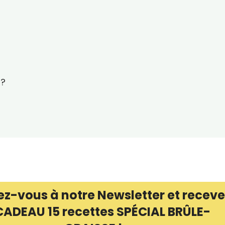
 ?
ez-vous à notre Newsletter et receve
CADEAU 15 recettes SPÉCIAL BRÛLE-