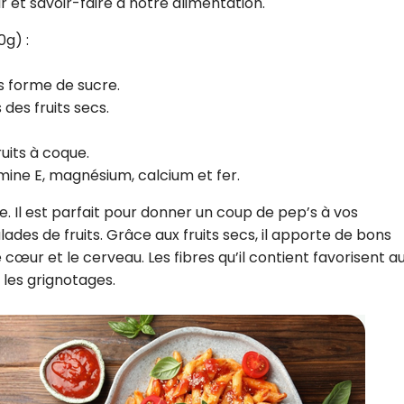
ir et savoir-faire à notre alimentation.
0g) :
s forme de sucre.
 des fruits secs.
ruits à coque.
mine E, magnésium, calcium et fer.
e. Il est parfait pour donner un coup de pep’s à vos
ades de fruits. Grâce aux fruits secs, il apporte de bons
cœur et le cerveau. Les fibres qu’il contient favorisent au
r les grignotages.