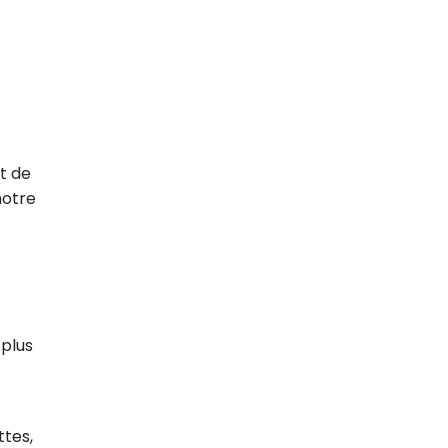
et de
notre
 plus
ttes,