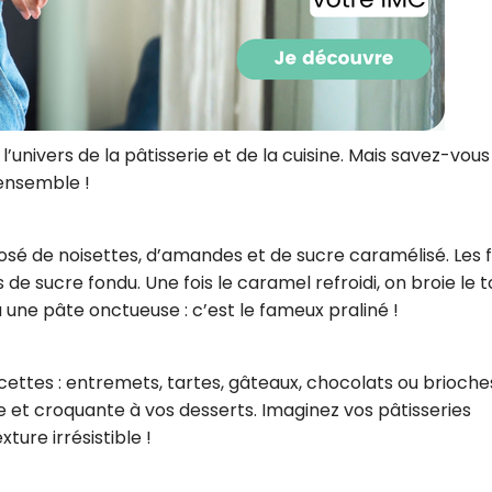
CROQ.
Je consens à ce que la société Digi
Prisma Players analyse le taux d'ou
 l’univers de la pâtisserie et de la cuisine. Mais savez-vous
des courriels pour mesurer et optim
ensemble !
performances des campagnes. No
pourrons savoir si vous ouvrez les co
l'heure à laquelle vous le faites ains
des informations sur le terminal qu
sé de noisettes, d’amandes et de sucre caramélisé. Les f
utilisez. Pour en savoir plus sur ces 
voir notre
politique de confidentialit
 de sucre fondu. Une fois le caramel refroidi, on broie le t
 une pâte onctueuse : c’est le fameux praliné !
Je reçois mon cadeau !
cettes : entremets, tartes, gâteaux, chocolats ou brioche
Votre adresse email sera utilisée par Digital Prisma Playe
envoyer votre newsletter contenant des offres commercial
e et croquante à vos desserts. Imaginez vos pâtisseries
personnalisées. Vous pourrez vous désinscrire en utilisan
désabonnement intégré dans la newsletter. Pour en savoi
ture irrésistible !
exercer vos droits, prenez connaissance de notre
Charte 
Confidentialité
.