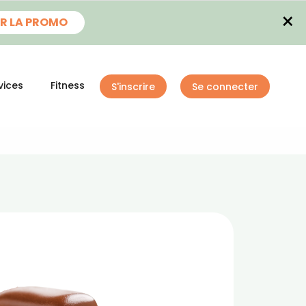
×
R LA PROMO
vices
Fitness
S'inscrire
Se connecter