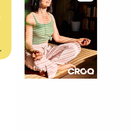
er
×
t 180
 CROQ
nnelle de