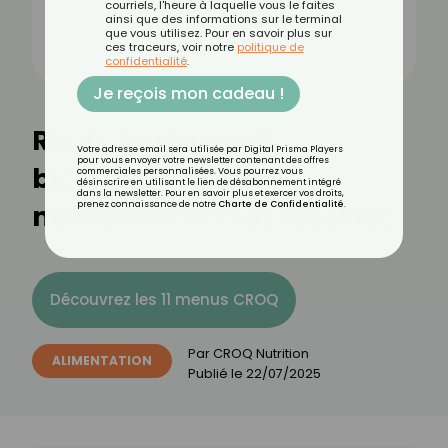
courriels, l'heure à laquelle vous le faites
ainsi que des informations sur le terminal
que vous utilisez. Pour en savoir plus sur
ces traceurs, voir notre
politique de
confidentialité
.
Je reçois mon cadeau !
Riz de konjac cuit :
Votre adresse email sera utilisée par Digital Prisma Players
pour vous envoyer votre newsletter contenant des offres
bienfaits, valeurs
commerciales personnalisées. Vous pourrez vous
désinscrire en utilisant le lien de désabonnement intégré
dans la newsletter. Pour en savoir plus et exercer vos droits,
nutritionnelles et recettes
prenez connaissance de notre
Charte de Confidentialité
.
Découvrez les 11 menus CROQ
Par
CROQ Nutrition
ALIMENTATION
Publié le
22/07/2025