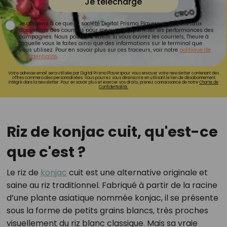
Je télécharge
Je consens à ce que la société Digital Prisma Players analyse le taux
d'ouverture des courriels pour mesurer et optimiser les performances des
campagnes. Nous pourrons savoir si vous ouvrez les courriels, l'heure à
laquelle vous le faites ainsi que des informations sur le terminal que
vous utilisez. Pour en savoir plus sur ces traceurs, voir notre
politique de
confidentialité
.
Votre adresse email sera utilisée par Digital Prisma Playerspour vous envoyer votre newsletter contenant des
offres commerciales personnalisées. Vous pourrez vous désinscrire en utilisant le lien de désabonnement
intégré dans la newsletter. Pour en savoir plus et exercer vos droits, prenez connaissance de notre
Charte de
Confidentialité.
Riz de konjac cuit, qu'est-ce
que c'est ?
Le riz de
konjac
cuit est une alternative originale et
saine au riz traditionnel. Fabriqué à partir de la racine
d’une plante asiatique nommée konjac, il se présente
sous la forme de petits grains blancs, très proches
visuellement du riz blanc classique. Mais sa vraie