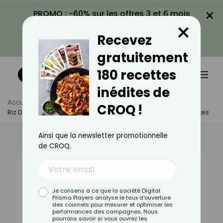
×
PROMO : -60% sur les offres 3 et 6 mois
×
avec le code CROQ60
Recevez
VOIR LA PROMO
gratuitement
180 recettes
inédites de
Accueil
Actus
Alimentation
CROQ !
Riz De Konjac Cuit : Bienfaits, Valeurs Nutritionnelles Et Recettes
Ainsi que la newsletter promotionnelle
de CROQ.
Je consens à ce que la société Digital
Prisma Players analyse le taux d'ouverture
des courriels pour mesurer et optimiser les
performances des campagnes. Nous
pourrons savoir si vous ouvrez les