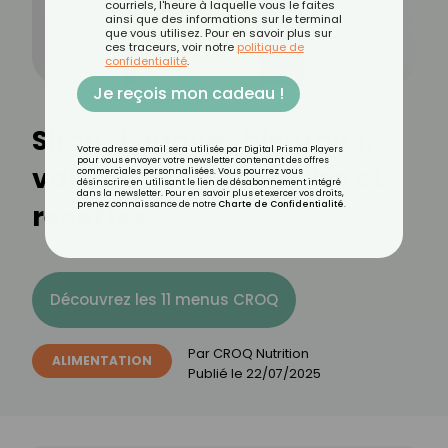
courriels, l'heure à laquelle vous le faites
ainsi que des informations sur le terminal
que vous utilisez. Pour en savoir plus sur
ces traceurs, voir notre
politique de
confidentialité
.
Je reçois mon cadeau !
Sirop d'agave : bienfaits,
Votre adresse email sera utilisée par Digital Prisma Players
pour vous envoyer votre newsletter contenant des offres
valeurs nutritionnelles et
commerciales personnalisées. Vous pourrez vous
désinscrire en utilisant le lien de désabonnement intégré
dans la newsletter. Pour en savoir plus et exercer vos droits,
recettes
prenez connaissance de notre
Charte de Confidentialité
.
Découvrez les 11 menus CROQ
Par
CROQ Nutrition
ALIMENTATION
Publié le
22/07/2025