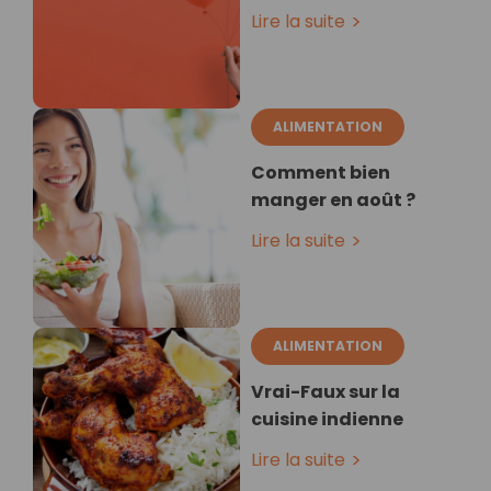
Lire la suite
ALIMENTATION
Comment bien
manger en août ?
Lire la suite
ALIMENTATION
Vrai-Faux sur la
cuisine indienne
Lire la suite