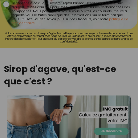
Je consens à ce que la société Digital Prisma Players analyse le taux
d'ouverture des courriels pour mesurer et optimiser les performances des
campagnes. Nous pourrons savoir si vous ouvrez les courriels, l'heure à
laquelle vous le faites ainsi que des informations sur le terminal que
vous utilisez. Pour en savoir plus sur ces traceurs, voir notre
politique de
confidentialité
.
Votre adresse email sera utilisée par Digital Prisma Playerspour vous envoyer votre newsletter contenant des
offres commerciales personnalisées. Vous pourrez vous désinscrire en utilisant le lien de désabonnement
intégré dans la newsletter. Pour en savoir plus et exercer vos droits, prenez connaissance de notre
Charte de
Confidentialité.
Sirop d'agave, qu'est-ce
que c'est ?