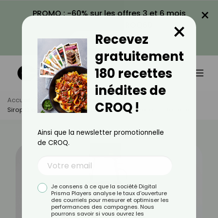
×
PROMO : -60% sur les offres 3 et 6 mois
×
avec le code CROQ60
Recevez
VOIR LA PROMO
gratuitement
180 recettes
inédites de
Accueil
Actus
Alimentation
CROQ !
Sirop D'agave : Bienfaits, Valeurs Nutritionnelles Et Recettes
Ainsi que la newsletter promotionnelle
de CROQ.
Je consens à ce que la société Digital
Prisma Players analyse le taux d'ouverture
des courriels pour mesurer et optimiser les
performances des campagnes. Nous
pourrons savoir si vous ouvrez les