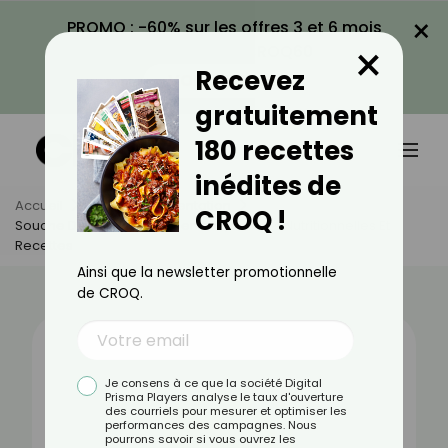
×
PROMO : -60% sur les offres 3 et 6 mois
×
avec le code CROQ60
Recevez
VOIR LA PROMO
gratuitement
180 recettes
inédites de
Accueil
Actus
Alimentation
CROQ !
Souche De Kombucha : Bienfaits, Valeurs Nutritionnelles Et
Recettes
Ainsi que la newsletter promotionnelle
de CROQ.
Je consens à ce que la société Digital
Prisma Players analyse le taux d'ouverture
des courriels pour mesurer et optimiser les
performances des campagnes. Nous
pourrons savoir si vous ouvrez les