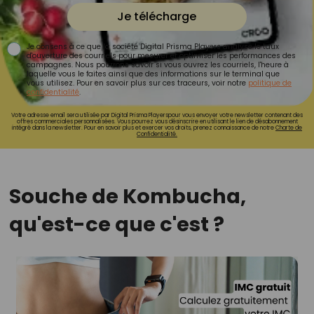
Je télécharge
Je consens à ce que la société Digital Prisma Players analyse le taux
d'ouverture des courriels pour mesurer et optimiser les performances des
campagnes. Nous pourrons savoir si vous ouvrez les courriels, l'heure à
laquelle vous le faites ainsi que des informations sur le terminal que
vous utilisez. Pour en savoir plus sur ces traceurs, voir notre
politique de
confidentialité
.
Votre adresse email sera utilisée par Digital Prisma Playerspour vous envoyer votre newsletter contenant des
offres commerciales personnalisées. Vous pourrez vous désinscrire en utilisant le lien de désabonnement
intégré dans la newsletter. Pour en savoir plus et exercer vos droits, prenez connaissance de notre
Charte de
Confidentialité.
Souche de Kombucha,
qu'est-ce que c'est ?