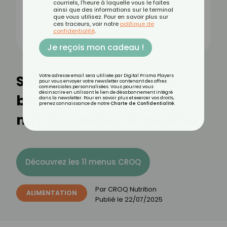
courriels, l'heure à laquelle vous le faites
ainsi que des informations sur le terminal
que vous utilisez. Pour en savoir plus sur
ces traceurs, voir notre
politique de
confidentialité
.
Je reçois mon cadeau !
Souche de kombucha :
Votre adresse email sera utilisée par Digital Prisma Players
pour vous envoyer votre newsletter contenant des offres
commerciales personnalisées. Vous pourrez vous
désinscrire en utilisant le lien de désabonnement intégré
bienfaits, valeurs
dans la newsletter. Pour en savoir plus et exercer vos droits,
prenez connaissance de notre
Charte de Confidentialité
.
nutritionnelles et recettes
Découvrez les 11 menus CROQ
Par
CROQ Nutrition
ALIMENTATION
Publié le
22/07/2025