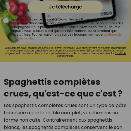
Je télécharge
Je consens à ce que la société Digital Prisma Players analyse le taux
d'ouverture des courriels pour mesurer et optimiser les performances des
campagnes. Nous pourrons savoir si vous ouvrez les courriels, l'heure à
laquelle vous le faites ainsi que des informations sur le terminal que
vous utilisez. Pour en savoir plus sur ces traceurs, voir notre
politique de
confidentialité
.
Votre adresse email sera utilisée par Digital Prisma Playerspour vous envoyer votre newsletter contenant des
offres commerciales personnalisées. Vous pourrez vous désinscrire en utilisant le lien de désabonnement
intégré dans la newsletter. Pour en savoir plus et exercer vos droits, prenez connaissance de notre
Charte de
Confidentialité.
Spaghettis complètes
crues, qu'est-ce que c'est ?
Les spaghettis complètes crues sont un type de pâte
fabriquée à partir de blé complet, vendue sous sa
forme non cuite. Contrairement aux spaghettis
blancs, les spaghettis complètes conservent le son