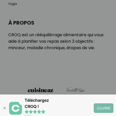
Yoga
À PROPOS
CROQ est un rééquilibrage alimentaire qui vous
aide à planifier vos repas selon 3 objectifs :
minceur, maladie chronique, étapes de vie.
Téléchargez
CROQ !
✕
OUVRIR