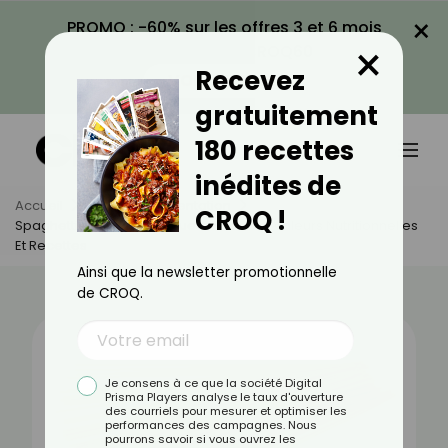
×
PROMO : -60% sur les offres 3 et 6 mois
×
avec le code CROQ60
Recevez
VOIR LA PROMO
gratuitement
180 recettes
inédites de
Accueil
Actus
Alimentation
CROQ !
Spaghettis Complètes Crues : Bienfaits, Valeurs Nutritionnelles
Et Recettes
Ainsi que la newsletter promotionnelle
de CROQ.
Je consens à ce que la société Digital
Prisma Players analyse le taux d'ouverture
des courriels pour mesurer et optimiser les
performances des campagnes. Nous
pourrons savoir si vous ouvrez les