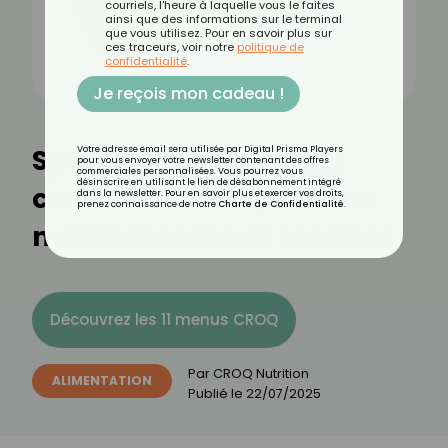
courriels, l'heure à laquelle vous le faites
ainsi que des informations sur le terminal
que vous utilisez. Pour en savoir plus sur
ces traceurs, voir notre
politique de
confidentialité
.
Je reçois mon cadeau !
Spaghettis complètes
Votre adresse email sera utilisée par Digital Prisma Players
pour vous envoyer votre newsletter contenant des offres
commerciales personnalisées. Vous pourrez vous
désinscrire en utilisant le lien de désabonnement intégré
crues : bienfaits, valeurs
dans la newsletter. Pour en savoir plus et exercer vos droits,
prenez connaissance de notre
Charte de Confidentialité
.
nutritionnelles et recettes
Découvrez les 11 menus CROQ
Par
CROQ Nutrition
ALIMENTATION
Publié le
22/07/2025