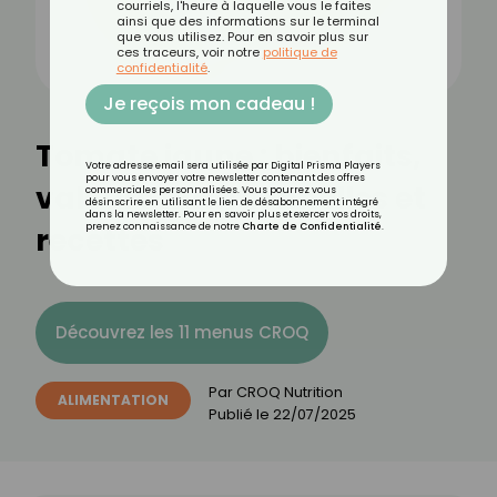
courriels, l'heure à laquelle vous le faites
ainsi que des informations sur le terminal
que vous utilisez. Pour en savoir plus sur
ces traceurs, voir notre
politique de
confidentialité
.
Je reçois mon cadeau !
Tomate jaune : bienfaits,
Votre adresse email sera utilisée par Digital Prisma Players
pour vous envoyer votre newsletter contenant des offres
valeurs nutritionnelles et
commerciales personnalisées. Vous pourrez vous
désinscrire en utilisant le lien de désabonnement intégré
dans la newsletter. Pour en savoir plus et exercer vos droits,
recettes
prenez connaissance de notre
Charte de Confidentialité
.
Découvrez les 11 menus CROQ
Par
CROQ Nutrition
ALIMENTATION
Publié le
22/07/2025