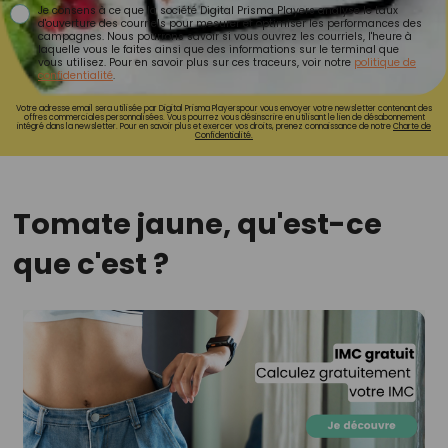
Je consens à ce que la société Digital Prisma Players analyse le taux
d'ouverture des courriels pour mesurer et optimiser les performances des
campagnes. Nous pourrons savoir si vous ouvrez les courriels, l'heure à
laquelle vous le faites ainsi que des informations sur le terminal que
vous utilisez. Pour en savoir plus sur ces traceurs, voir notre
politique de
confidentialité
.
Votre adresse email sera utilisée par Digital Prisma Playerspour vous envoyer votre newsletter contenant des
offres commerciales personnalisées. Vous pourrez vous désinscrire en utilisant le lien de désabonnement
intégré dans la newsletter. Pour en savoir plus et exercer vos droits, prenez connaissance de notre
Charte de
Confidentialité.
Tomate jaune, qu'est-ce
que c'est ?