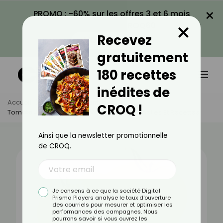
×
PROMO : -60% sur les offres 3 et 6 mois
×
avec le code CROQ60
Recevez
VOIR LA PROMO
gratuitement
180 recettes
inédites de
Accueil
Actus
Alimentation
CROQ !
Tomate Jaune : Bienfaits, Valeurs Nutritionnelles Et Recettes
Ainsi que la newsletter promotionnelle
de CROQ.
Je consens à ce que la société Digital
Prisma Players analyse le taux d'ouverture
des courriels pour mesurer et optimiser les
performances des campagnes. Nous
pourrons savoir si vous ouvrez les