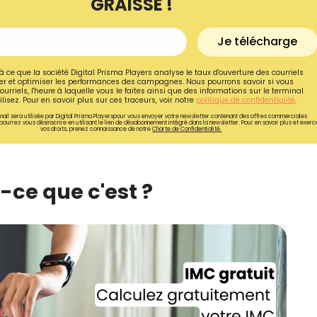
GRAISSE !
Je télécharge
à ce que la société Digital Prisma Players analyse le taux d'ouverture des courriels
r et optimiser les performances des campagnes. Nous pourrons savoir si vous
ourriels, l'heure à laquelle vous le faites ainsi que des informations sur le terminal
lisez. Pour en savoir plus sur ces traceurs, voir notre
politique de confidentialité
.
ail sera utilisée par Digital Prisma Playerspour vous envoyer votre newsletter contenant des offres commerciales
pourrez vous désinscrire en utilisant le lien de désabonnement intégré dans la newsletter. Pour en savoir plus et exerc
vos droits, prenez connaissance de notre
Charte de Confidentialité.
-ce que c'est ?
Recevez gratuitemen
recettes inédites de
!
Ainsi que la newsletter promotio