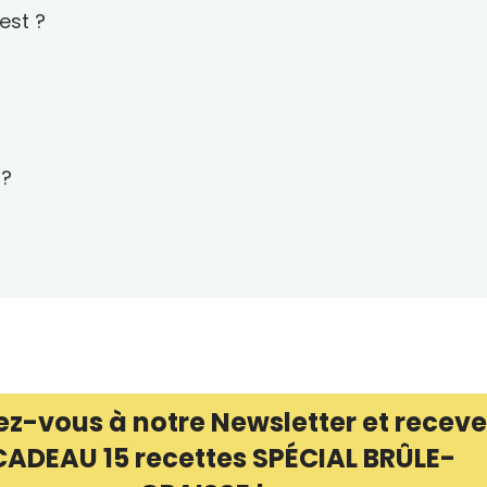
est ?
 ?
ez-vous à notre Newsletter et receve
CADEAU 15 recettes SPÉCIAL BRÛLE-