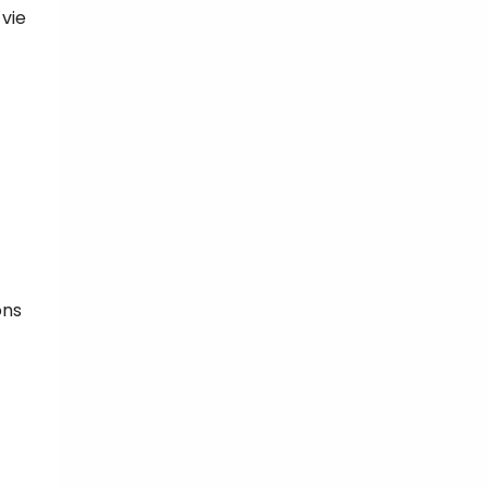
 vie
ons