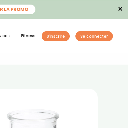
×
R LA PROMO
vices
Fitness
S'inscrire
Se connecter