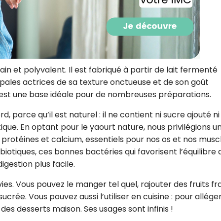
CROQ.
Je consens à ce que la société Digi
Prisma Players analyse le taux d'ou
in et polyvalent. Il est fabriqué à partir de lait fermenté
des courriels pour mesurer et optim
ipales actrices de sa texture onctueuse et de son goût
performances des campagnes. No
pourrons savoir si vous ouvrez les co
 est une base idéale pour de nombreuses préparations.
l'heure à laquelle vous le faites ains
des informations sur le terminal qu
, parce qu’il est naturel : il ne contient ni sucre ajouté ni
utilisez. Pour en savoir plus sur ces 
voir notre
politique de confidentialit
tique. En optant pour le yaourt nature, nous privilégions u
 protéines et calcium, essentiels pour nos os et nos muscl
Je reçois mon cadeau !
iotiques, ces bonnes bactéries qui favorisent l’équilibre 
igestion plus facile.
Votre adresse email sera utilisée par Digital Prisma Playe
envoyer votre newsletter contenant des offres commercial
es. Vous pouvez le manger tel quel, rajouter des fruits fra
personnalisées. Vous pourrez vous désinscrire en utilisan
désabonnement intégré dans la newsletter. Pour en savoi
crée. Vous pouvez aussi l’utiliser en cuisine : pour allége
exercer vos droits, prenez connaissance de notre
Charte 
Confidentialité
.
es desserts maison. Ses usages sont infinis !