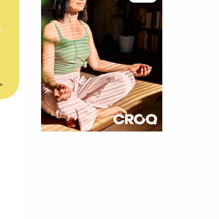
er
×
t 180
 CROQ
nnelle de