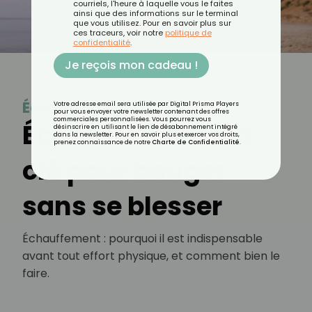
courriels, l'heure à laquelle vous le faites
ainsi que des informations sur le terminal
que vous utilisez. Pour en savoir plus sur
ces traceurs, voir notre
politique de
confidentialité
.
Je reçois mon cadeau !
Échauffement
Votre adresse email sera utilisée par Digital Prisma Players
pour vous envoyer votre newsletter contenant des offres
commerciales personnalisées. Vous pourrez vous
Échauffement : la
désinscrire en utilisant le lien de désabonnement intégré
dans la newsletter. Pour en savoir plus et exercer vos droits,
prenez connaissance de notre
Charte de Confidentialité
.
clé pour bouger
sans se blesser
Échauffement : pourquoi il est indispensable
avant tout effort physique, et comment bien le
faire.