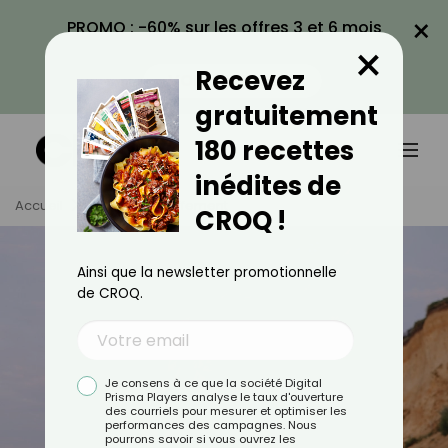
×
PROMO : -60% sur les offres 3 et 6 mois
×
avec le code CROQ60
Recevez
VOIR LA PROMO
gratuitement
180 recettes
inédites de
Accueil
Tag
Échauffement
CROQ !
Ainsi que la newsletter promotionnelle
de CROQ.
Je consens à ce que la société Digital
Prisma Players analyse le taux d'ouverture
des courriels pour mesurer et optimiser les
performances des campagnes. Nous
pourrons savoir si vous ouvrez les