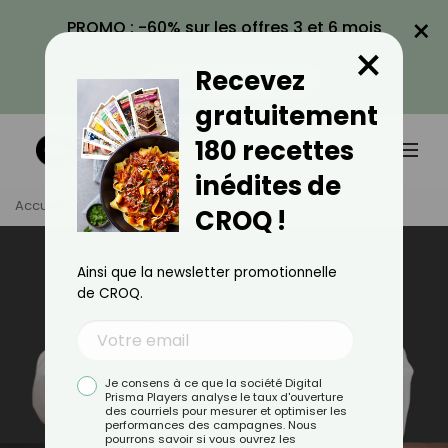
×
PROMO : -60% sur les offres 3 et 6 mois
×
avec le code CROQ60
Recevez
VOIR LA PROMO
gratuitement
180 recettes
inédites de
Accueil
Tag
Foie
CROQ !
Ainsi que la newsletter promotionnelle
de CROQ.
Je consens à ce que la société Digital
Prisma Players analyse le taux d'ouverture
des courriels pour mesurer et optimiser les
performances des campagnes. Nous
pourrons savoir si vous ouvrez les