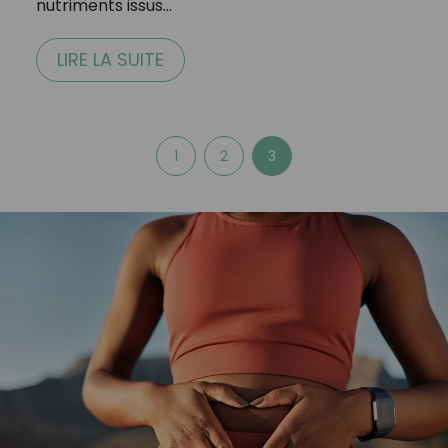
nutriments issus…
LIRE LA SUITE
1
2
3