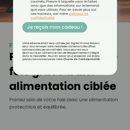
courriels, l'heure à laquelle vous le faites
ainsi que des informations sur le terminal
que vous utilisez. Pour en savoir plus sur
ces traceurs, voir notre
politique de
confidentialité
.
Je reçois mon cadeau !
Foie
Votre adresse email sera utilisée par Digital Prisma Players
pour vous envoyer votre newsletter contenant des offres
commerciales personnalisées. Vous pourrez vous
Prenez soin de votre
désinscrire en utilisant le lien de désabonnement intégré
dans la newsletter. Pour en savoir plus et exercer vos droits,
prenez connaissance de notre
Charte de Confidentialité
.
foie grâce à une
alimentation ciblée
Prenez soin de votre foie avec une alimentation
protectrice et équilibrée.